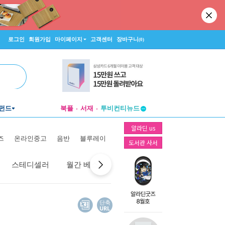
로그인
회원가입
마이페이지
고객센터
장바구니
(0)
펀드
북플
서재
투비컨티뉴드
창작플랫폼
알라딘 us
투비컨티뉴드
즈
온라인중고
음반
블루레이
도서관 사서
스테디셀러
월간 베스트
역대 베스트
선물 베스트
단축
URL