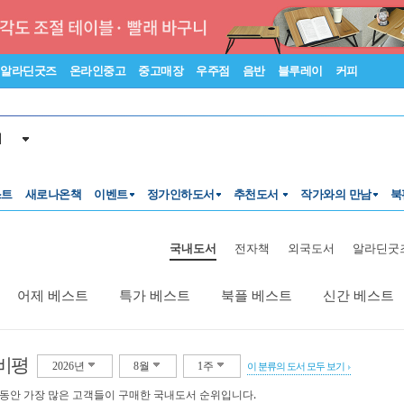
알라딘굿즈
온라인중고
중고매장
우주점
음반
블루레이
커피
서
스트
새로나온책
이벤트
정가인하도서
추천도서
작가와의 만남
북
국내도서
전자책
외국도서
알라딘굿
어제 베스트
특가 베스트
북플 베스트
신간 베스트
비평
2026년
8월
1주
이 분류의 도서 모두 보기
 동안 가장 많은 고객들이 구매한 국내도서 순위입니다.