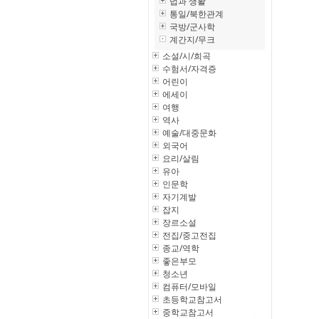
법과 생활
통일/북한관계
국방/군사학
계간지/무크
소설/시/희곡
수험서/자격증
어린이
에세이
여행
역사
예술/대중문화
외국어
요리/살림
유아
인문학
자기계발
잡지
장르소설
전집/중고전집
종교/역학
좋은부모
청소년
컴퓨터/모바일
초등학교참고서
중학교참고서