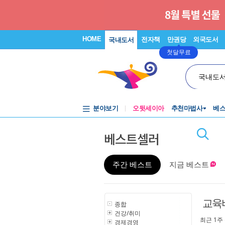
HOME
전자책
만권당
외국도서
국내도서
첫달무료
국내도
분야보기
오뒷세이아
추천마법사
베
베스트셀러
주간 베스트
지금 베스트
교육
종합
건강/취미
최근 1주
경제경영