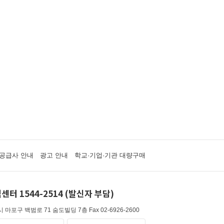
공급사 안내
광고 안내
학교·기업·기관 대량구매
센터 1544-2514 (발신자 부담)
 마포구 백범로 71 숨도빌딩 7층
Fax 02-6926-2600