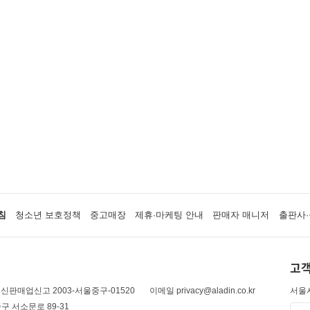
침
청소년 보호정책
중고매장
제휴·마케팅 안내
판매자 매니저
출판사·
고객
신판매업신고 2003-서울중구-01520
이메일 privacy@aladin.co.kr
서울시
구 서소문로 89-31