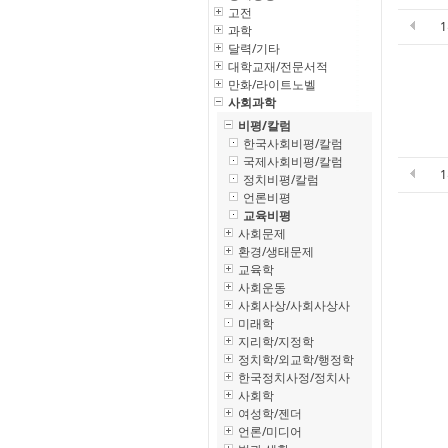
고전
과학
달력/기타
대학교재/전문서적
만화/라이트노벨
사회과학
비평/칼럼
한국사회비평/칼럼
국제사회비평/칼럼
정치비평/칼럼
언론비평
교육비평
사회문제
환경/생태문제
교육학
사회운동
사회사상/사회사상사
미래학
지리학/지정학
정치학/외교학/행정학
한국정치사정/정치사
사회학
여성학/젠더
언론/미디어