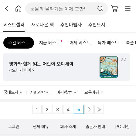
베스트셀러
새로나온 책
추천마법사
추천도서
주간 베스트
지금 베스트
어제 베스트
특가 베스트
북플
AD
영화와 함께 읽는 어린이 오디세이
<오디세이아>
국내도서
사회과학
비평/칼럼
교육비평
1
2
3
4
5
로그인
전체 메뉴
회사 소개
출판사 안내
PC 버전