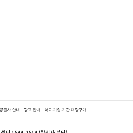
공급사 안내
광고 안내
학교·기업·기관 대량구매
센터 1544-2514 (발신자 부담)