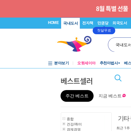
HOME
전자책
만권당
외국도서
국내도서
첫달무료
국내도
분야보기
오뒷세이아
추천마법사
베
베스트셀러
주간 베스트
지금 베스트
기타 
종합
건강/취미
최근 1주
경제경영