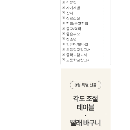
인문학
자기계발
잡지
장르소설
전집/중고전집
종교/역학
좋은부모
청소년
컴퓨터/모바일
초등학교참고서
중학교참고서
고등학교참고서