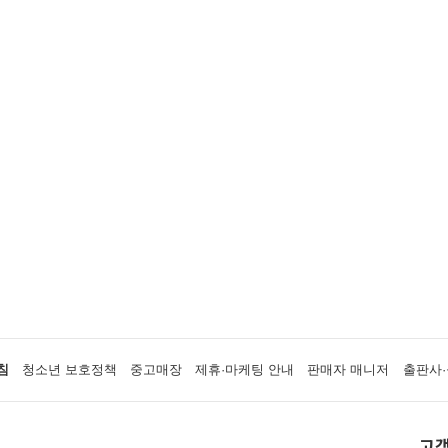
침
청소년 보호정책
중고매장
제휴·마케팅 안내
판매자 매니저
출판사·
고객