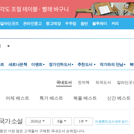
알라딘굿즈
온라인중고
중고매장
우주점
음반
블루레이
커피
서
스트
새로나온책
이벤트
정가인하도서
추천도서
작가와의 만남
북
국내도서
전자책
외국도서
알라딘굿
어제 베스트
특가 베스트
북플 베스트
신간 베스트
국가 소설
2026년
8월
1주
이 분류의 도서 모두 보기
 동안 가장 많은 고객들이 구매한 국내도서 순위입니다.