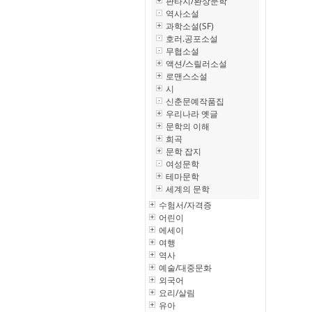
판타지/환상문학
역사소설
과학소설(SF)
호러.공포소설
무협소설
액션/스릴러소설
로맨스소설
시
신춘문예작품집
우리나라 옛글
문학의 이해
희곡
문학 잡지
여성문학
테마문학
세계의 문학
수험서/자격증
어린이
에세이
여행
역사
예술/대중문화
외국어
요리/살림
유아