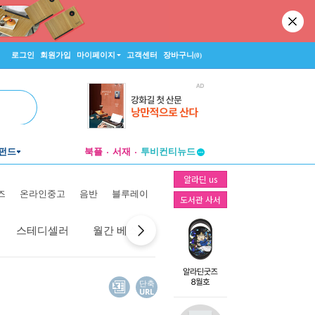
로그인
회원가입
마이페이지
고객센터
장바구니
(0)
펀드
북플
서재
투비컨티뉴드
창작플랫폼
알라딘 us
투비컨티뉴드
즈
온라인중고
음반
블루레이
도서관 사서
스테디셀러
월간 베스트
역대 베스트
선물 베스트
단축
URL