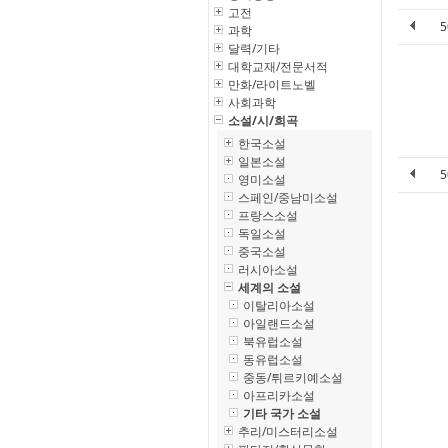
고전
과학
달력/기타
대학교재/전문서적
만화/라이트노벨
사회과학
소설/시/희곡
한국소설
일본소설
영미소설
스페인/중남미소설
프랑스소설
독일소설
중국소설
러시아소설
세계의 소설
이탈리아소설
아일랜드소설
북유럽소설
동유럽소설
중동/튀르키예소설
아프리카소설
기타 국가 소설
추리/미스터리소설