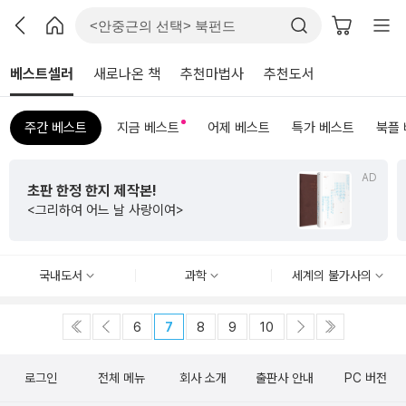
베스트셀러
새로나온 책
추천마법사
추천도서
주간 베스트
지금 베스트
어제 베스트
특가 베스트
북플
AD
초판 한정 한지 제작본!
<그리하여 어느 날 사랑이여>
국내도서
과학
세계의 불가사의
6
7
8
9
10
로그인
전체 메뉴
회사 소개
출판사 안내
PC 버전