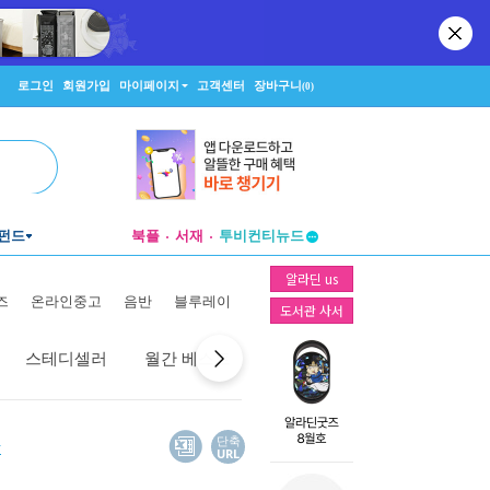
로그인
회원가입
마이페이지
고객센터
장바구니
(0)
펀드
북플
서재
투비컨티뉴드
창작플랫폼
알라딘 us
투비컨티뉴드
즈
온라인중고
음반
블루레이
도서관 사서
스테디셀러
월간 베스트
역대 베스트
선물 베스트
단축
URL