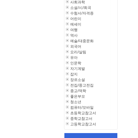
사회과학
소설/시/희곡
수험서/자격증
어린이
에세이
여행
역사
예술/대중문화
외국어
요리/살림
유아
인문학
자기계발
잡지
장르소설
전집/중고전집
종교/역학
좋은부모
청소년
컴퓨터/모바일
초등학교참고서
중학교참고서
고등학교참고서