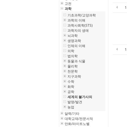
고전
과학
기초과학/교양과학
과학의 이해
과학사회학(STS)
과학자의 생애
뇌과학
생명과학
인체의 이해
의학
법의학
동물과 식물
물리학
천문학
지구과학
수학
화학
공학
세계의 불가사의
발명/발견
농업
달력/기타
대학교재/전문서적
만화/라이트노벨