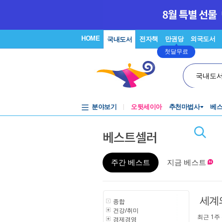
HOME
전자책
만권당
외국도서
국내도서
첫달무료
국내도
분야보기
오뒷세이아
추천마법사
베
베스트셀러
주간 베스트
지금 베스트
세계
종합
건강/취미
최근 1주
경제경영