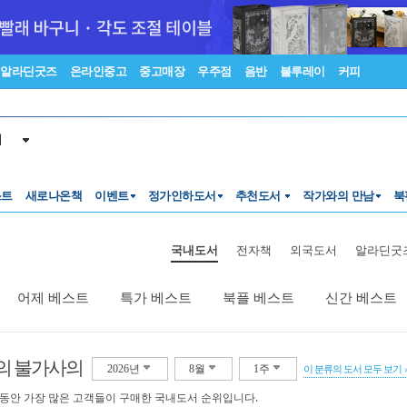
알라딘굿즈
온라인중고
중고매장
우주점
음반
블루레이
커피
서
스트
새로나온책
이벤트
정가인하도서
추천도서
작가와의 만남
북
국내도서
전자책
외국도서
알라딘굿
어제 베스트
특가 베스트
북플 베스트
신간 베스트
의 불가사의
2026년
8월
1주
이 분류의 도서 모두 보기
 동안 가장 많은 고객들이 구매한 국내도서 순위입니다.