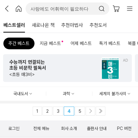
베스트셀러
새로나온 책
추천마법사
추천도서
주간 베스트
지금 베스트
어제 베스트
특가 베스트
북플
AD
수능까지 연결되는
초등 비문학 필독서
<초등 매3비>
국내도서
과학
세계의 불가사의
1
2
3
4
5
로그인
전체 메뉴
회사 소개
출판사 안내
PC 버전