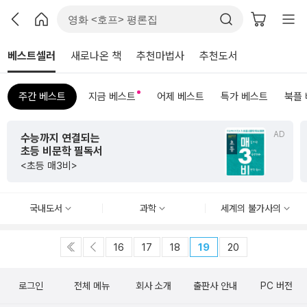
베스트셀러
새로나온 책
추천마법사
추천도서
주간 베스트
지금 베스트
어제 베스트
특가 베스트
북플
AD
수능까지 연결되는
초등 비문학 필독서
<초등 매3비>
국내도서
과학
세계의 불가사의
16
17
18
19
20
로그인
전체 메뉴
회사 소개
출판사 안내
PC 버전