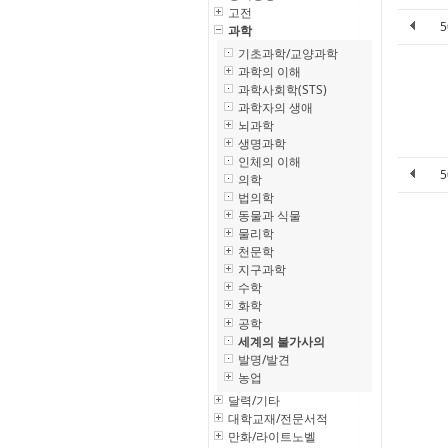
고전
과학
기초과학/교양과학
과학의 이해
과학사회학(STS)
과학자의 생애
뇌과학
생명과학
인체의 이해
의학
법의학
동물과 식물
물리학
천문학
지구과학
수학
화학
공학
세계의 불가사의
발명/발견
농업
달력/기타
대학교재/전문서적
만화/라이트노벨