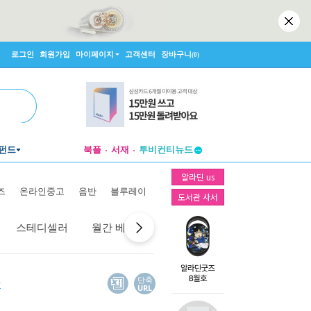
로그인
회원가입
마이페이지
고객센터
장바구니
(0)
펀드
북플
서재
투비컨티뉴드
창작플랫폼
알라딘 us
투비컨티뉴드
즈
온라인중고
음반
블루레이
도서관 사서
스테디셀러
월간 베스트
역대 베스트
선물 베스트
단축
URL