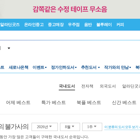
알라딘굿즈
온라인중고
중고매장
우주점
음반
블루레이
커피
서
스트
새로나온책
이벤트
정가인하도서
추천도서
작가와의 만남
북
국내도서
전자책
외국도서
알라딘굿
어제 베스트
특가 베스트
북플 베스트
신간 베스트
의 불가사의
2026년
8월
1주
이 분류의 도서 모두 보기
 동안 가장 많은 고객들이 구매한 국내도서 순위입니다.