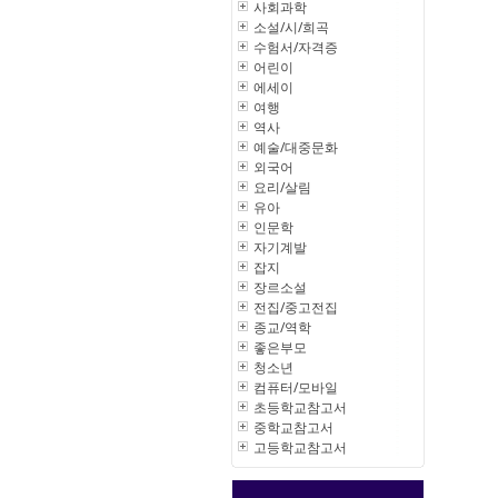
사회과학
소설/시/희곡
수험서/자격증
어린이
에세이
여행
역사
예술/대중문화
외국어
요리/살림
유아
인문학
자기계발
잡지
장르소설
전집/중고전집
종교/역학
좋은부모
청소년
컴퓨터/모바일
초등학교참고서
중학교참고서
고등학교참고서