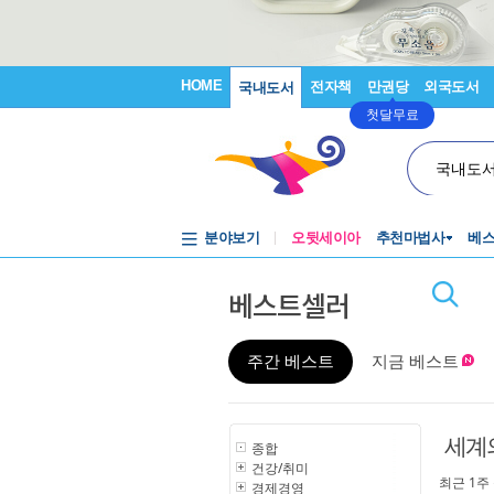
HOME
전자책
만권당
외국도서
국내도서
첫달무료
국내도
분야보기
오뒷세이아
추천마법사
베
베스트셀러
주간 베스트
지금 베스트
세계
종합
건강/취미
최근 1주
경제경영