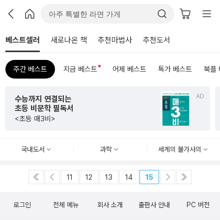
베스트셀러
새로나온 책
추천마법사
추천도서
주간 베스트
지금 베스트
어제 베스트
특가 베스트
북플
AD
수능까지 연결되는
초등 비문학 필독서
<초등 매3비>
국내도서
과학
세계의 불가사의
11
12
13
14
15
로그인
전체 메뉴
회사 소개
출판사 안내
PC 버전