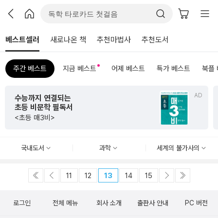
베스트셀러
새로나온 책
추천마법사
추천도서
주간 베스트
지금 베스트
어제 베스트
특가 베스트
북플
AD
수능까지 연결되는
초등 비문학 필독서
<초등 매3비>
국내도서
과학
세계의 불가사의
11
12
13
14
15
로그인
전체 메뉴
회사 소개
출판사 안내
PC 버전