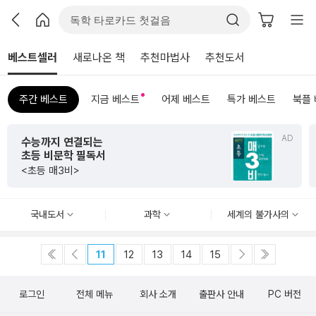
베스트셀러
새로나온 책
추천마법사
추천도서
주간 베스트
지금 베스트
어제 베스트
특가 베스트
북플
AD
수능까지 연결되는
초등 비문학 필독서
<초등 매3비>
국내도서
과학
세계의 불가사의
11
12
13
14
15
로그인
전체 메뉴
회사 소개
출판사 안내
PC 버전