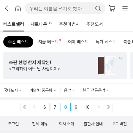
베스트셀러
새로나온 책
추천마법사
추천도서
주간 베스트
지금 베스트
어제 베스트
특가 베스트
북플
AD
초판 한정 한지 제작본!
<그리하여 어느 날 사랑이여>
국내도서
예술/대중문화
음악
한국 전통음악
6
7
8
9
10
로그인
전체 메뉴
회사 소개
출판사 안내
PC 버전