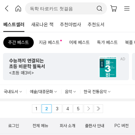
베스트셀러
새로나온 책
추천마법사
추천도서
주간 베스트
지금 베스트
어제 베스트
특가 베스트
북플
AD
수능까지 연결되는
초등 비문학 필독서
<초등 매3비>
국내도서
예술/대중문화
음악
한국 전통음악
1
2
3
4
5
로그인
전체 메뉴
회사 소개
출판사 안내
PC 버전