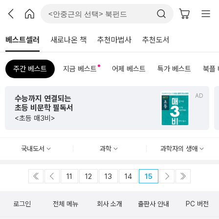
베스트셀러
새로나온 책
추천마법사
추천도서
주간 베스트
지금 베스트
어제 베스트
특가 베스트
북플
AD
수능까지 연결되는
초등 비문학 필독서
<초등 매3비>
국내도서
과학
과학자의 생애
11
12
13
14
15
로그인
전체 메뉴
회사 소개
출판사 안내
PC 버전