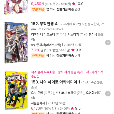
9,450
10.0
원 (10% 할인 / 520원)
밤 11시
잠들기전 배송
양탄자배송
변경
152. 무직전생 4
- 이세계에 갔으면 최선을 다한다, Pr
emium Extreme Novel
리후진 나 마고노테
(지은이),
시로타카
(그림),
한신남
(옮긴
이)
학산문화사(라이트노벨)
|
2015년 12월
7,920
9.8
원 (10% 할인 / 440원)
밤 11시
잠들기전 배송
양탄자배송
변경
책과 함께 무료배송 - 함께 사기 좋은 특가 도서 · 저가 도서
총집합
153. 나의 히어로 아카데미아 1
- 1-A : 수업참관,
소설
요시 안리
(지은이),
호리코시 코헤이
(원작),
오경화
(옮긴
이)
서울문화사
|
2017년 04월
6,120
9.5
원 (10% 할인 / 340원)
밤 11시
잠들기전 배송