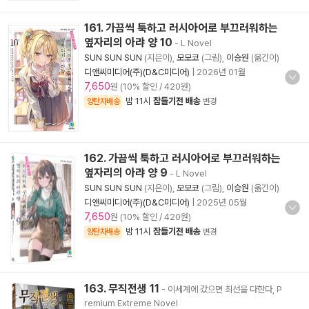
161. 가끔씩 툭하고 러시아어로 부끄러워하는
옆자리의 아랴 양 10
- L Novel
SUN SUN SUN
(지은이),
모모코
(그림),
이승원
(옮긴이)
디앤씨미디어(주)(D&C미디어)
|
2026년 01월
7,650
원 (10% 할인 / 420원)
밤 11시
잠들기전 배송
양탄자배송
변경
162. 가끔씩 툭하고 러시아어로 부끄러워하는
옆자리의 아랴 양 9
- L Novel
SUN SUN SUN
(지은이),
모모코
(그림),
이승원
(옮긴이)
디앤씨미디어(주)(D&C미디어)
|
2025년 05월
7,650
원 (10% 할인 / 420원)
밤 11시
잠들기전 배송
양탄자배송
변경
163. 무직전생 11
- 이세계에 갔으면 최선을 다한다, P
remium Extreme Novel