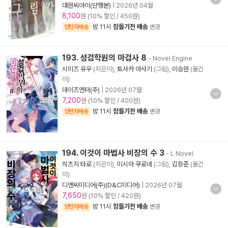
대원씨아이(단행본)
|
2026년 04월
8,100
원 (10% 할인 / 450원)
밤 11시
잠들기전 배송
양탄자배송
변경
193. 성검학원의 마검사 8
- Novel Engine
시미즈 유우
(지은이),
토사카 아사기
(그림),
이승원
(옮긴
이)
데이즈엔터(주)
|
2026년 07월
7,200
원 (10% 할인 / 400원)
밤 11시
잠들기전 배송
양탄자배송
변경
194. 이것이 마법사 비장의 수 3
- L Novel
히츠지 타로
(지은이),
미시마 쿠로네
(그림),
김장준
(옮긴
이)
디앤씨미디어(주)(D&C미디어)
|
2026년 07월
7,650
원 (10% 할인 / 420원)
밤 11시
잠들기전 배송
양탄자배송
변경