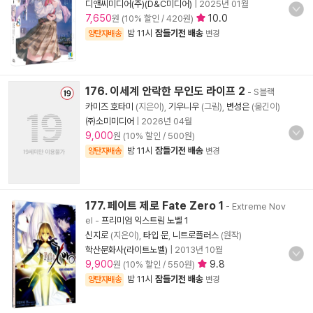
디앤씨미디어(주)(D&C미디어)
|
2025년 01월
7,650
10.0
원 (10% 할인 / 420원)
밤 11시
잠들기전 배송
양탄자배송
변경
176. 이세계 안락한 무인도 라이프 2
- S블랙
카미즈 호타미
(지은이),
기우니우
(그림),
변성은
(옮긴이)
㈜소미미디어
|
2026년 04월
9,000
원 (10% 할인 / 500원)
밤 11시
잠들기전 배송
양탄자배송
변경
177. 페이트 제로 Fate Zero 1
- Extreme Nov
el
-
프리미엄 익스트림 노벨 1
신지로
(지은이),
타입 문
,
니트로플러스
(원작)
학산문화사(라이트노벨)
|
2013년 10월
9,900
9.8
원 (10% 할인 / 550원)
밤 11시
잠들기전 배송
양탄자배송
변경