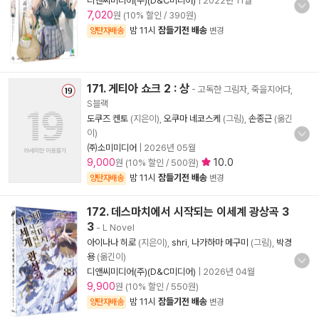
디앤씨미디어(주)(D&C미디어)
|
2022년 11월
7,020
원 (10% 할인 / 390원)
밤 11시
잠들기전 배송
양탄자배송
변경
171. 게티아 쇼크 2 : 상
- 고독한 그림자, 죽을지어다,
S블랙
도쿠즈 켄토
(지은이),
오쿠마 네코스케
(그림),
손종근
(옮긴
이)
㈜소미미디어
|
2026년 05월
9,000
10.0
원 (10% 할인 / 500원)
밤 11시
잠들기전 배송
양탄자배송
변경
172. 데스마치에서 시작되는 이세계 광상곡 3
3
- L Novel
아이나나 히로
(지은이),
shri
,
나가하마 메구미
(그림),
박경
용
(옮긴이)
디앤씨미디어(주)(D&C미디어)
|
2026년 04월
9,900
원 (10% 할인 / 550원)
밤 11시
잠들기전 배송
양탄자배송
변경