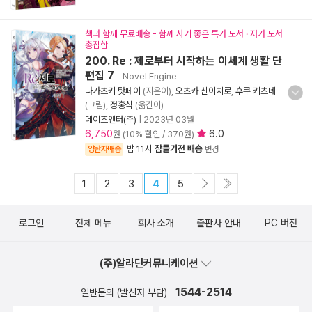
책과 함께 무료배송 - 함께 사기 좋은 특가 도서 · 저가 도서
총집합
200. Re : 제로부터 시작하는 이세계 생활 단
편집 7
- Novel Engine
나가츠키 탓페이
(지은이),
오츠카 신이치로
,
후쿠 키츠네
(그림),
정홍식
(옮긴이)
데이즈엔터(주)
|
2023년 03월
6,750
6.0
원 (10% 할인 / 370원)
밤 11시
잠들기전 배송
양탄자배송
변경
1
2
3
4
5
로그인
전체 메뉴
회사 소개
출판사 안내
PC 버전
(주)알라딘커뮤니케이션
1544-2514
일반문의 (발신자 부담)