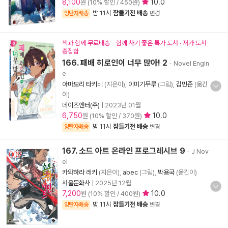
8,100
10.0
원 (10% 할인 / 450원)
밤 11시
잠들기전 배송
양탄자배송
변경
책과 함께 무료배송 - 함께 사기 좋은 특가 도서 · 저가 도서
총집합
166. 패배 히로인이 너무 많아! 2
- Novel Engin
e
아마모리 타키비
(지은이),
이미기무루
(그림),
김민준
(옮긴
이)
데이즈엔터(주)
|
2023년 01월
6,750
10.0
원 (10% 할인 / 370원)
밤 11시
잠들기전 배송
양탄자배송
변경
167. 소드 아트 온라인 프로그레시브 9
- J Nov
el
카와하라 레키
(지은이),
abec
(그림),
박용국
(옮긴이)
서울문화사
|
2025년 12월
7,200
10.0
원 (10% 할인 / 400원)
밤 11시
잠들기전 배송
양탄자배송
변경