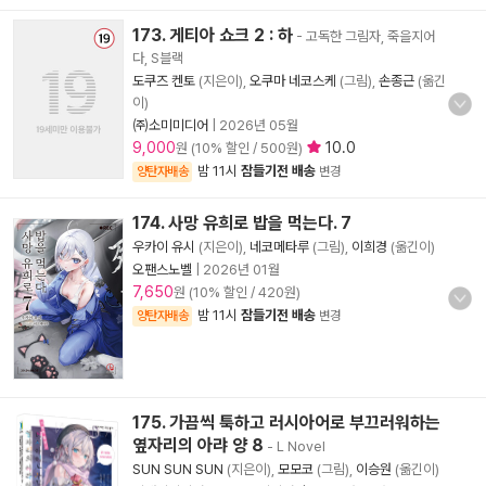
173. 게티아 쇼크 2 : 하
- 고독한 그림자, 죽을지어
다, S블랙
도쿠즈 켄토
(지은이),
오쿠마 네코스케
(그림),
손종근
(옮긴
이)
㈜소미미디어
|
2026년 05월
9,000
10.0
원 (10% 할인 / 500원)
밤 11시
잠들기전 배송
양탄자배송
변경
174. 사망 유희로 밥을 먹는다. 7
우카이 유시
(지은이),
네코메타루
(그림),
이희경
(옮긴이)
오팬스노벨
|
2026년 01월
7,650
원 (10% 할인 / 420원)
밤 11시
잠들기전 배송
양탄자배송
변경
175. 가끔씩 툭하고 러시아어로 부끄러워하는
옆자리의 아랴 양 8
- L Novel
SUN SUN SUN
(지은이),
모모코
(그림),
이승원
(옮긴이)