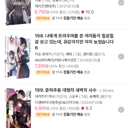
치로
(그림),
정홍식
(옮긴이)
데이즈엔터(주)
|
2021년 02월
6,750
10.0
원 (10% 할인 / 370원)
밤 11시
잠들기전 배송
양탄자배송
변경
198. 나에게 트라우마를 준 여자들이 힐끔힐
끔 보고 있는데, 유감이지만 이미 늦었습니다
6
미도 유라기
(지은이),
와타
(그림),
권미량
(옮긴이)
AK(에이케이)커뮤니케이션즈
|
2026년 05월
7,200
원 (10% 할인 / 400원)
밤 11시
잠들기전 배송
양탄자배송
변경
199. 춘하추동 대행자 새벽의 사수
- L Books
아카츠키 카나
(지은이),
스오우
(그림),
송재희
(옮긴이)
디앤씨미디어(주)(D&C미디어)
|
2024년 09월
9,900
9.3
원 (10% 할인 / 550원)
밤 11시
잠들기전 배송
양탄자배송
변경