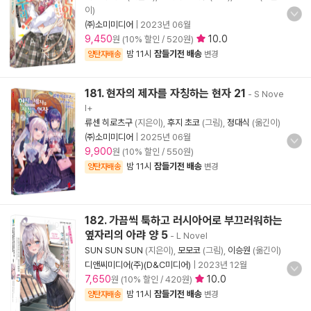
이)
㈜소미미디어
|
2023년 06월
9,450
10.0
원 (10% 할인 / 520원)
밤 11시
잠들기전 배송
양탄자배송
변경
181. 현자의 제자를 자칭하는 현자 21
- S Nove
l+
류센 히로츠구
(지은이),
후지 초코
(그림),
정대식
(옮긴이)
㈜소미미디어
|
2025년 06월
9,900
원 (10% 할인 / 550원)
밤 11시
잠들기전 배송
양탄자배송
변경
182. 가끔씩 툭하고 러시아어로 부끄러워하는
옆자리의 아랴 양 5
- L Novel
SUN SUN SUN
(지은이),
모모코
(그림),
이승원
(옮긴이)
디앤씨미디어(주)(D&C미디어)
|
2023년 12월
7,650
10.0
원 (10% 할인 / 420원)
밤 11시
잠들기전 배송
양탄자배송
변경