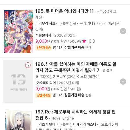
195. 못 미더운 악녀입니다만 11
- ~추궁접서 교
체전~
나카무라 사츠키
(지은이),
유키무라 카나
(그림),
김예진
(옮
긴이)
서울문화사
|
2026년 02월
9,000
10.0
원 (10% 할인 / 500원)
밤 11시
잠들기전 배송
양탄자배송
변경
196. 남자를 싫어하는 미인 자매를 이름도 알
리지 않고 구해주면 어떻게 될까? 7
- S 블랙
묭
(지은이),
기우니우
(그림),
이소정
(옮긴이)
㈜소미미디어
|
2026년 01월
9,000
원 (10% 할인 / 500원)
밤 11시
잠들기전 배송
양탄자배송
변경
197. Re : 제로부터 시작하는 이세계 생활 단
편집 6
- Novel Engine
나가츠키 탓페이
(지은이),
이세가와 야스타카
,
오츠카 신이