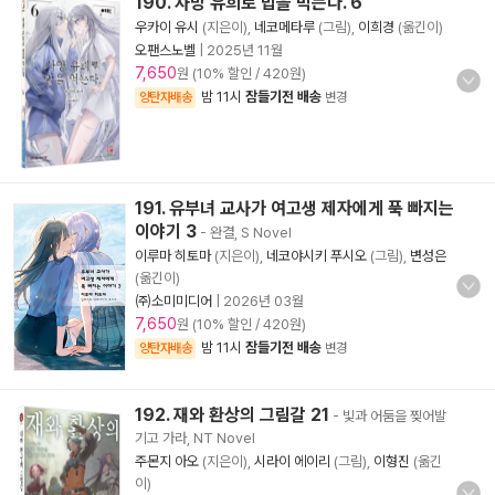
190. 사망 유희로 밥을 먹는다. 6
우카이 유시
(지은이),
네코메타루
(그림),
이희경
(옮긴이)
오팬스노벨
|
2025년 11월
7,650
원 (10% 할인 / 420원)
밤 11시
잠들기전 배송
양탄자배송
변경
191. 유부녀 교사가 여고생 제자에게 푹 빠지는
이야기 3
- 완결, S Novel
이루마 히토마
(지은이),
네코야시키 푸시오
(그림),
변성은
(옮긴이)
㈜소미미디어
|
2026년 03월
7,650
원 (10% 할인 / 420원)
밤 11시
잠들기전 배송
양탄자배송
변경
192. 재와 환상의 그림갈 21
- 빛과 어둠을 찢어발
기고 가라, NT Novel
주몬지 아오
(지은이),
시라이 에이리
(그림),
이형진
(옮긴
이)