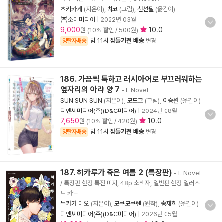
츠키카게
(지은이),
치코
(그림),
천선필
(옮긴이)
㈜소미미디어
|
2022년 03월
9,000
10.0
원 (10% 할인 / 500원)
밤 11시
잠들기전 배송
양탄자배송
변경
186. 가끔씩 툭하고 러시아어로 부끄러워하는
옆자리의 아랴 양 7
- L Novel
SUN SUN SUN
(지은이),
모모코
(그림),
이승원
(옮긴이)
디앤씨미디어(주)(D&C미디어)
|
2024년 08월
7,650
10.0
원 (10% 할인 / 420원)
밤 11시
잠들기전 배송
양탄자배송
변경
187. 히카루가 죽은 여름 2 (특장판)
- L Novel
/ 특장판 한정 특전 띠지, 48p 소책자, 일반판 한정 일러스
트 카드
누카가 미오
(지은이),
모쿠모쿠렌
(원작),
송재희
(옮긴이)
디앤씨미디어(주)(D&C미디어)
|
2026년 05월