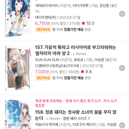
아마모리 타키비
(지은이),
이미기무루
(그림),
김민준
(옮긴
이)
데이즈엔터(주)
|
2022년 07월
6,750
10.0
원 (10% 할인 / 370원)
밤 11시
잠들기전 배송
양탄자배송
변경
157. 가끔씩 툭하고 러시아어로 부끄러워하는
옆자리의 아랴 양 2
- L Novel
SUN SUN SUN
(지은이),
모모코
(그림),
이승원
(옮긴이)
디앤씨미디어(주)(D&C미디어)
|
2022년 07월
7,020
9.8
원 (10% 할인 / 390원)
밤 11시
잠들기전 배송
양탄자배송
변경
책과 함께 무료배송 - 함께 사기 좋은 특가 도서 · 저가 도서
총집합
158. 청춘 돼지는 첫사랑 소녀의 꿈을 꾸지 않
는다
- L Novel
-
청춘 돼지 시리즈 7
카모시다 하지메
(지은이),
미조구치 케이지
(그림),
이승원