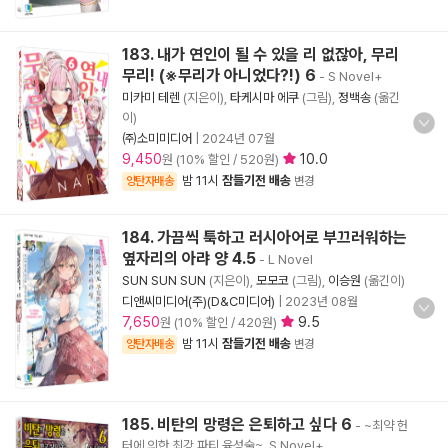
183. 내가 연인이 될 수 있을 리 없잖아, 무리
무리! (※무리가 아니었다?!) 6
- S Novel+
미카미 테렌
(지은이),
타케시마 에쿠
(그림),
정백송
(옮긴
이)
㈜소미미디어
|
2024년 07월
9,450
10.0
원 (10% 할인 / 520원)
밤 11시
잠들기전 배송
양탄자배송
변경
184. 가끔씩 툭하고 러시아어로 부끄러워하는
옆자리의 아랴 양 4.5
- L Novel
SUN SUN SUN
(지은이),
모모코
(그림),
이승원
(옮긴이)
디앤씨미디어(주)(D&C미디어)
|
2023년 08월
7,650
9.5
원 (10% 할인 / 420원)
밤 11시
잠들기전 배송
양탄자배송
변경
185. 비탄의 망령은 은퇴하고 싶다 6
- ~최약 헌
터에 의한 최강 파티 육성술~, S Novel+