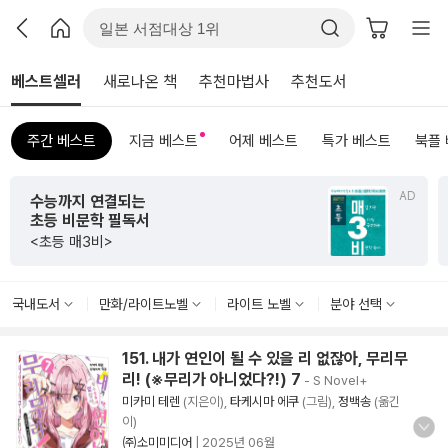
베스트셀러
새로나온 책
추천마법사
추천도서
주간 베스트
지금 베스트
어제 베스트
특가 베스트
북플
AD
초판 한정 한지 제작본
서
<그리하여 어느 날 사
국내도서
만화/라이트노벨
라이트 노벨
분야 선택
151. 내가 연인이 될 수 있을 리 없잖아, 무리무
리! (※무리가 아니었다?!) 7
- S Novel+
미카미 테렌
(지은이),
타케시마 에쿠
(그림),
정백송
(옮긴
이)
㈜소미미디어
|
2025년 06월