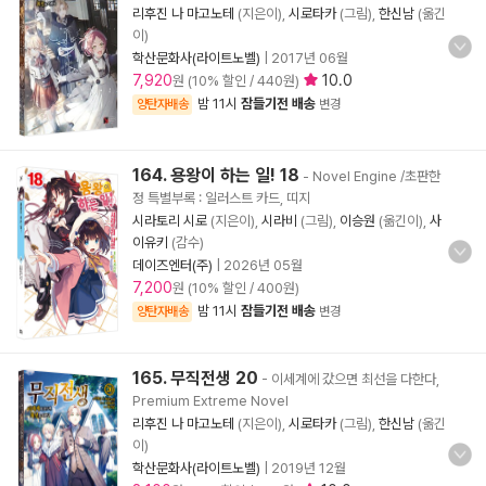
리후진 나 마고노테
(지은이),
시로타카
(그림),
한신남
(옮긴
이)
학산문화사(라이트노벨)
|
2017년 06월
7,920
10.0
원 (10% 할인 / 440원)
밤 11시
잠들기전 배송
양탄자배송
변경
164. 용왕이 하는 일! 18
- Novel Engine /초판한
정 특별부록 : 일러스트 카드, 띠지
시라토리 시로
(지은이),
시라비
(그림),
이승원
(옮긴이),
사
이유키
(감수)
데이즈엔터(주)
|
2026년 05월
7,200
원 (10% 할인 / 400원)
밤 11시
잠들기전 배송
양탄자배송
변경
165. 무직전생 20
- 이세계에 갔으면 최선을 다한다,
Premium Extreme Novel
리후진 나 마고노테
(지은이),
시로타카
(그림),
한신남
(옮긴
이)
학산문화사(라이트노벨)
|
2019년 12월