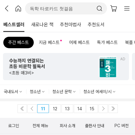
베스트셀러
새로나온 책
추천마법사
추천도서
주간 베스트
지금 베스트
어제 베스트
특가 베스트
북플
AD
수능까지 연결되는
초등 비문학 필독서
<초등 매3비>
국내도서
청소년
청소년 문학
청소년 에세이/시
11
12
13
14
15
로그인
전체 메뉴
회사 소개
출판사 안내
PC 버전