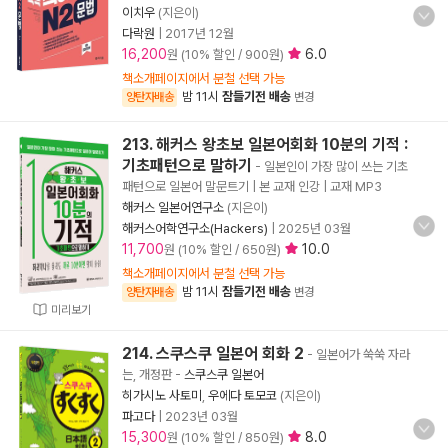
이치우
(지은이)
다락원
|
2017년 12월
16,200
6.0
원 (10% 할인 / 900원)
책소개페이지에서 분철 선택 가능
밤 11시
잠들기전 배송
양탄자배송
변경
213. 해커스 왕초보 일본어회화 10분의 기적 :
기초패턴으로 말하기
- 일본인이 가장 많이 쓰는 기초
패턴으로 일본어 말문트기 | 본 교재 인강 | 교재 MP3
해커스 일본어연구소
(지은이)
해커스어학연구소(Hackers)
|
2025년 03월
11,700
10.0
원 (10% 할인 / 650원)
책소개페이지에서 분철 선택 가능
밤 11시
잠들기전 배송
양탄자배송
변경
미리보기
214. 스쿠스쿠 일본어 회화 2
- 일본어가 쑥쑥 자라
는, 개정판
-
스쿠스쿠 일본어
히가시노 사토미
,
우에다 토모코
(지은이)
파고다
|
2023년 03월
15,300
8.0
원 (10% 할인 / 850원)