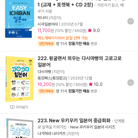
1 (교재 + 포켓북 + CD 2장)
- 가르치기 쉽고, 배
우기 쉬운
박나리
(지은이)
시사일본어사
|
2010년 07월
11,700
9.0
원 (10% 할인 / 650원)
책소개페이지에서 분철 선택 가능
밤 11시
잠들기전 배송
양탄자배송
변경
222. 뒹굴면서 외우는 다시마빵의 고로고로
일본어
다시마빵
(지은이)
동양북스(동양문고)
|
2025년 12월
16,200
10.0
원 (10% 할인 / 900원)
밤 11시
잠들기전 배송
양탄자배송
변경
미리보기
223. New 우키우키 일본어 중급회화
- 단계별
로 실력을 키워가는
-
New 우키우키 일본어 시리즈
나가하라 나리카츠
(지은이)