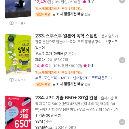
12,420
9.7
원 (10% 할인 / 690원)
책소개페이지에서 분철 선택 가능
밤 11시
잠들기전 배송
양탄자배송
변경
미리보기
233. 스쿠스쿠 일본어 독학 스텝업
- 듣고 말하기
집중 훈련으로 일본어가 쑥쑥, 무료 동영상 강의
-
스쿠스쿠
일본어
우노 히토미
,
하영애
(지은이)
파고다
|
2016년 07월
14,400
9.1
원 (10% 할인 / 800원)
책소개페이지에서 분철 선택 가능
부록 : 포인트북 + MP3 + 단어장(PDF 무료다운로드)
미리보기
밤 11시
잠들기전 배송
양탄자배송
변경
234. JPT 기출 650+ 30일 완성
- 출제기관 독
점 제공/ 총 540면(본책 456면+(책 속의 책) 해설집 84
면)+정기시험 성우 음원 파일+무료 동영상강의 10강
-
JP
T 기출 30일 완성
YBM
(지은이)
YBM홀딩스
|
2024년 08월