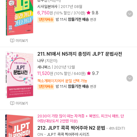
김주안
(지은이)
시사일본어사
|
2017년 08월
6,750
9.8
원 (10% 할인 / 370원)
밤 11시
잠들기전 배송
양탄자배송
변경
미리보기
211. N1에서 N5까지 총정리 JLPT 문법사전
나무
(지은이)
세나북스
|
2021년 12월
11,520
9.7
원 (10% 할인 / 640원)
책소개페이지에서 분철 선택 가능
밤 11시
잠들기전 배송
양탄자배송
변경
미리보기
2030이 가장 많이 따는 자격증 + 북엔드. 피크닉 매트. 단
어장(대상도서 2만원 이상)
212. JLPT 콕콕 찍어주마 N2 문법
- 4th EDITI
ON
-
JLPT 콕콕 찍어주마 시리즈