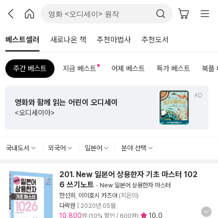
베스트셀러
새로나온 책
추천마법사
추천도서
주간 베스트
지금 베스트
어제 베스트
특가 베스트
북플
AD
영화와 함께 읽는 어린이 오디세이
<오디세이아>
국내도서
외국어
일본어
분야 선택
201. New 일본어 상용한자 기초 마스터 102
6 쓰기노트
-
New 일본어 상용한자 마스터
한선희
,
이이호시 카즈야
(지은이)
다락원
|
2020년 05월
10,800
10.0
원 (10% 할인 / 600원)