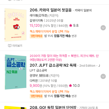
206. 카와이 일본어 첫걸음
-
카와이 일본어
레이쌤(김하경)
(지은이)
길벗이지톡
|
2025년 05월
15,120
9.8
원 (10% 할인 / 840원)
책소개페이지에서 분철 선택 가능
밤 11시
잠들기전 배송
양탄자배송
변경
미리보기
2030이 가장 많이 따는 자격증 + 북엔드. 피크닉 매트. 단
어장(대상도서 2만원 이상)
207. JLPT 급소공략 N2 독해
- 2nd Edition
-
J
LPT 급소공략
권영부
,
關恒雄
(지은이)
다락원
|
2018년 10월
9,900
10.0
원 (10% 할인 / 550원)
책소개페이지에서 분철 선택 가능
밤 11시
잠들기전 배송
양탄자배송
변경
208. GO! 독학 일본어 단어장
- 기적의 20일 초