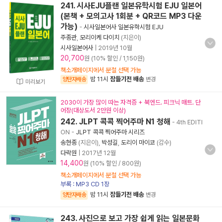
241. 시사EJU플랜 일본유학시험 EJU 일본어
(본책 + 모의고사 1회분 + QR코드 MP3 다운
가능)
-
시사일본어사 일본유학시험 EJU
주종관
,
모리이케 다이치
(지은이)
시사일본어사
|
2019년 10월
20,700
원 (10% 할인 / 1,150원)
책소개페이지에서 분철 선택 가능
밤 11시
잠들기전 배송
양탄자배송
변경
미리보기
2030이 가장 많이 따는 자격증 + 북엔드. 피크닉 매트. 단
어장(대상도서 2만원 이상)
242. JLPT 콕콕 찍어주마 N1 청해
- 4th EDITI
ON
-
JLPT 콕콕 찍어주마 시리즈
송현종
(지은이),
박성길
,
도리이 마이코
(감수)
다락원
|
2017년 12월
14,400
원 (10% 할인 / 800원)
책소개페이지에서 분철 선택 가능
부록 : MP3 CD 1장
밤 11시
잠들기전 배송
양탄자배송
변경
243. 사진으로 보고 가장 쉽게 읽는 일본문화