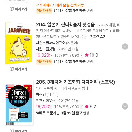
책소개페이지에서 분철 선택 가능
미리보기
밤 11시
잠들기전 배송
양탄자배송
변경
204. 일본어 진짜학습지 첫걸음
- 2026 개정, 리
얼 단어 카드 암기 동영상 + JLPT N5 모의테스트 + 히라
가나 쓰기노트 + 원어민 MP3 음원
-
진짜학습지
시원스쿨어학연구소
(지은이)
시원스쿨닷컴
|
2025년 11월
16,020
10.0
원 (10% 할인 / 890원)
밤 11시
잠들기전 배송
양탄자배송
변경
미리보기
205. 3개국어 기초회화 다이어리 (스프링)
-
영어 일본어 중국어가 저절로 완성되는
박현영
(지은이)
위즈덤하우스
|
2017년 01월
16,200
9.2
원 (10% 할인 / 900원)
택배
로 주문하면
8월 12일 출고
변경
미리보기