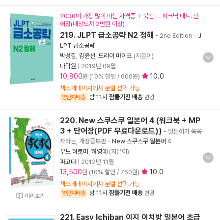
2030이 가장 많이 따는 자격증 + 북엔드. 피크닉 매트. 단
어장(대상도서 2만원 이상)
219. JLPT 급소공략 N2 청해
- 2nd Edition
-
J
LPT 급소공략
박성길
,
김윤선
,
도리이 마이코
(지은이)
다락원
|
2019년 09월
10,800
10.0
원 (10% 할인 / 600원)
책소개페이지에서 분철 선택 가능
밤 11시
잠들기전 배송
양탄자배송
변경
220. New 스쿠스쿠 일본어 4 (워크북 + MP
3 + 단어장(PDF 무료다운로드))
- 일본어가 쑥쑥
자라는, 개정증보판
-
New 스쿠스쿠 일본어 4
우노 히토미
,
하영애
(지은이)
파고다
|
2012년 11월
13,500
10.0
원 (10% 할인 / 750원)
책소개페이지에서 분철 선택 가능
밤 11시
잠들기전 배송
양탄자배송
변경
미리보기
221. Easy Ichiban 이지 이치방 일본어 초급