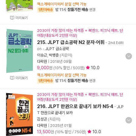
책소개페이지에서 분철 선택 가능
밤 11시
잠들기전 배송
양탄자배송
변경
미리보기
2030이 가장 많이 따는 자격증 + 북엔드. 피크닉 매트. 단
어장(대상도서 2만원 이상)
215. JLPT 급소공략 N2 문자·어휘
- 2nd Editi
on
-
JLPT 급소공략
이승근
,
박병춘
(지은이)
다락원
|
2018년 09월
9,000
10.0
원 (10% 할인 / 500원)
책소개페이지에서 분철 선택 가능
미리보기
밤 11시
잠들기전 배송
양탄자배송
변경
2030이 가장 많이 따는 자격증 + 북엔드. 피크닉 매트. 단
어장(대상도서 2만원 이상)
216. JLPT 한권으로 끝내기 보카 N5·4
-
JLP
T 한권으로 끝내기 보카
김성곤
(지은이)
다락원
|
2025년 01월
13,500
10.0
원 (10% 할인 / 750원)