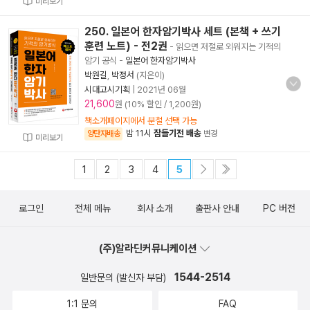
미리보기
250. 일본어 한자암기박사 세트 (본책 + 쓰기
훈련 노트) - 전2권
- 읽으면 저절로 외워지는 기적의
암기 공식
-
일본어 한자암기박사
박원길
,
박정서
(지은이)
시대고시기획
|
2021년 06월
21,600
원 (10% 할인 / 1,200원)
책소개페이지에서 분철 선택 가능
밤 11시
잠들기전 배송
양탄자배송
변경
미리보기
1
2
3
4
5
로그인
전체 메뉴
회사 소개
출판사 안내
PC 버전
(주)알라딘커뮤니케이션
1544-2514
일반문의 (발신자 부담)
1:1 문의
FAQ