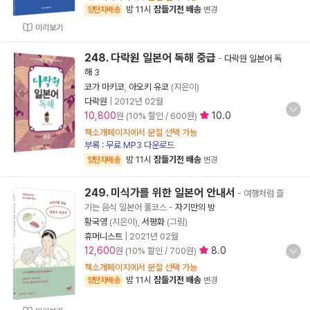
밤 11시
잠들기전 배송
양탄자배송
변경
미리보기
248. 다락원 일본어 독해 중급
-
다락원 일본어 독
해 3
코가 마키코
,
아오키 유코
(지은이)
다락원
|
2012년 02월
10,800
10.0
원 (10% 할인 / 600원)
책소개페이지에서 분철 선택 가능
부록 : 무료 MP3 다운로드
밤 11시
잠들기전 배송
양탄자배송
변경
249. 미식가를 위한 일본어 안내서
- 여행처럼 즐
기는 음식 일본어 풀코스
-
자기만의 방
황국영
(지은이),
서평화
(그림)
휴머니스트
|
2021년 02월
12,600
8.0
원 (10% 할인 / 700원)
책소개페이지에서 분철 선택 가능
밤 11시
잠들기전 배송
양탄자배송
변경