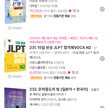
이승영
,
최정아
(지은이)
다락원
|
2020년 09월
15,120
10.0
원 (10% 할인 / 840원)
밤 11시
잠들기전 배송
양탄자배송
변경
미리보기
2030이 가장 많이 따는 자격증 + 북엔드. 피크닉 매트. 단
어장(대상도서 2만원 이상)
231. 15일 완성 JLPT 합격해VOCA N2
- 단
어 쪽지 시험 PDF + 원어민 MP3
-
15일 완성 JLPT 합격
해VOCA
시원스쿨어학연구소
(지은이)
시원스쿨닷컴
|
2023년 09월
4,410
10.0
원 (10% 할인 / 240원)
미리보기
밤 11시
잠들기전 배송
양탄자배송
변경
232. 은하철도의 밤 (일본어 + 한국어)
-
손끝으
로 채우는 일본어 필사 시리즈 1
미야자와 겐지
(지은이),
오다윤
(옮긴이)
세나북스
|
2023년 03월