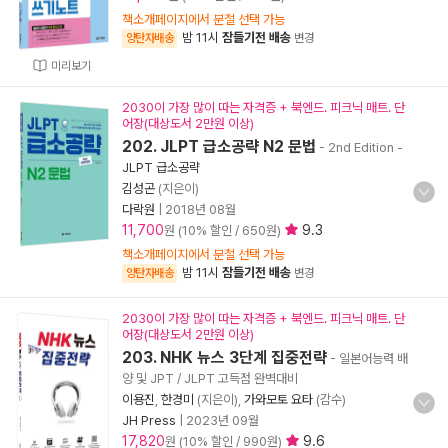
책소개페이지에서 분철 선택 가능
밤 11시
잠들기전 배송
양탄자배송
변경
미리보기
2030이 가장 많이 따는 자격증 + 북엔드. 피크닉 매트. 단
어장(대상도서 2만원 이상)
202. JLPT 급소공략 N2 문법
- 2nd Edition
-
JLPT 급소공략
김성곤
(지은이)
다락원
|
2018년 08월
11,700
9.3
원 (10% 할인 / 650원)
책소개페이지에서 분철 선택 가능
밤 11시
잠들기전 배송
양탄자배송
변경
2030이 가장 많이 따는 자격증 + 북엔드. 피크닉 매트. 단
어장(대상도서 2만원 이상)
203. NHK 뉴스 3단계 집중전략
- 일본어능력 배
양 및 JPT / JLPT 고득점 완벽대비
이용진
,
한경미
(지은이),
가와모토 요타
(감수)
JH Press
|
2023년 09월
17,820
9.6
원 (10% 할인 / 990원)