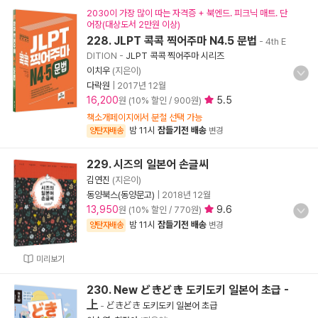
2030이 가장 많이 따는 자격증 + 북엔드. 피크닉 매트. 단
어장(대상도서 2만원 이상)
228. JLPT 콕콕 찍어주마 N4.5 문법
- 4th E
DITION
-
JLPT 콕콕 찍어주마 시리즈
이치우
(지은이)
다락원
|
2017년 12월
16,200
5.5
원 (10% 할인 / 900원)
책소개페이지에서 분철 선택 가능
밤 11시
잠들기전 배송
양탄자배송
변경
229. 시즈의 일본어 손글씨
김연진
(지은이)
동양북스(동양문고)
|
2018년 12월
13,950
9.6
원 (10% 할인 / 770원)
밤 11시
잠들기전 배송
양탄자배송
변경
미리보기
230. New どきどき 도키도키 일본어 초급 -
上
-
どきどき 도키도키 일본어 초급