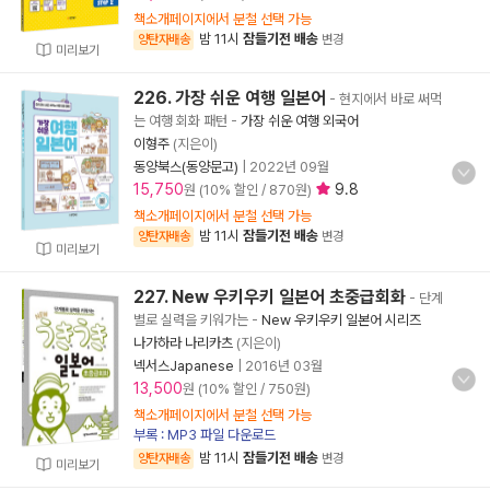
책소개페이지에서 분철 선택 가능
밤 11시
잠들기전 배송
양탄자배송
변경
미리보기
226. 가장 쉬운 여행 일본어
- 현지에서 바로 써먹
는 여행 회화 패턴
-
가장 쉬운 여행 외국어
이형주
(지은이)
동양북스(동양문고)
|
2022년 09월
15,750
9.8
원 (10% 할인 / 870원)
책소개페이지에서 분철 선택 가능
밤 11시
잠들기전 배송
양탄자배송
변경
미리보기
227. New 우키우키 일본어 초중급회화
- 단계
별로 실력을 키워가는
-
New 우키우키 일본어 시리즈
나가하라 나리카츠
(지은이)
넥서스Japanese
|
2016년 03월
13,500
원 (10% 할인 / 750원)
책소개페이지에서 분철 선택 가능
부록 : MP3 파일 다운로드
밤 11시
잠들기전 배송
양탄자배송
변경
미리보기