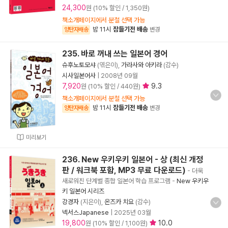
24,300
원 (10% 할인 / 1,350원)
책소개페이지에서 분철 선택 가능
밤 11시
잠들기전 배송
양탄자배송
변경
235. 바로 꺼내 쓰는 일본어 경어
슈후노토모샤
(엮은이),
가라사와 아키라
(감수)
시사일본어사
|
2008년 09월
7,920
9.3
원 (10% 할인 / 440원)
책소개페이지에서 분철 선택 가능
밤 11시
잠들기전 배송
양탄자배송
변경
미리보기
236. New 우키우키 일본어 - 상 (최신 개정
판 / 워크북 포함, MP3 무료 다운로드)
- 더욱
새로워진 단계별 종합 일본어 학습 프로그램
-
New 우키우
키 일본어 시리즈
강경자
(지은이),
온즈카 치요
(감수)
넥서스Japanese
|
2025년 03월
19,800
10.0
원 (10% 할인 / 1,100원)