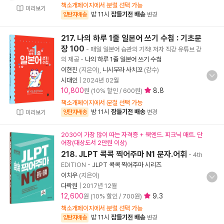
책소개페이지에서 분철 선택 가능
미리보기
밤 11시
잠들기전 배송
양탄자배송
변경
217. 나의 하루 1줄 일본어 쓰기 수첩 : 기초문
장 100
- 매일 일본어 습관의 기적! 저자 직강 유튜브 강
의 제공
-
나의 하루 1줄 일본어 쓰기 수첩
이현진
(지은이),
니시무라 사치꼬
(감수)
시대인
|
2024년 02월
10,800
8.8
원 (10% 할인 / 600원)
책소개페이지에서 분철 선택 가능
밤 11시
잠들기전 배송
양탄자배송
변경
미리보기
2030이 가장 많이 따는 자격증 + 북엔드. 피크닉 매트. 단
어장(대상도서 2만원 이상)
218. JLPT 콕콕 찍어주마 N1 문자.어휘
- 4th
EDITION
-
JLPT 콕콕 찍어주마 시리즈
이치우
(지은이)
다락원
|
2017년 12월
12,600
9.3
원 (10% 할인 / 700원)
책소개페이지에서 분철 선택 가능
밤 11시
잠들기전 배송
양탄자배송
변경