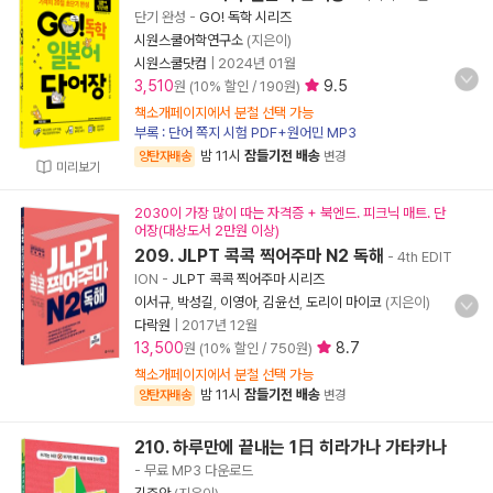
단기 완성
-
GO! 독학 시리즈
시원스쿨어학연구소
(지은이)
시원스쿨닷컴
|
2024년 01월
3,510
9.5
원 (10% 할인 / 190원)
책소개페이지에서 분철 선택 가능
부록 : 단어 쪽지 시험 PDF+원어민 MP3
밤 11시
잠들기전 배송
양탄자배송
변경
미리보기
2030이 가장 많이 따는 자격증 + 북엔드. 피크닉 매트. 단
어장(대상도서 2만원 이상)
209. JLPT 콕콕 찍어주마 N2 독해
- 4th EDIT
ION
-
JLPT 콕콕 찍어주마 시리즈
이서규
,
박성길
,
이영아
,
김윤선
,
도리이 마이코
(지은이)
다락원
|
2017년 12월
13,500
8.7
원 (10% 할인 / 750원)
책소개페이지에서 분철 선택 가능
밤 11시
잠들기전 배송
양탄자배송
변경
210. 하루만에 끝내는 1日 히라가나 가타카나
- 무료 MP3 다운로드