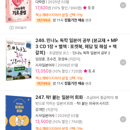
다락원
|
2025년 03월
17,820
9.9
원 (10% 할인 / 990원)
책소개페이지에서 분철 선택 가능
밤 11시
잠들기전 배송
양탄자배송
변경
미리보기
246. 민나노 독학 일본어 공부 (본교재 + MP
3 CD 1장 + 별책 : 포켓북, 해답 및 해설 + 책
갈피)
- 초급완성 코스
-
민나노 독학 일본어 공부 2
임성훈
,
조수진
,
장성숙
(지은이)
시사일본어사
|
2008년 01월
13,050
8.4
원 (10% 할인 / 720원)
책소개페이지에서 분철 선택 가능
밤 11시
잠들기전 배송
양탄자배송
변경
247. 착! 붙는 일본어 회화
- 초급에서 중급까지! 패
턴으로 익히는 일본어 회화
-
착! 붙는 외국어 시리즈
김여진
(지은이)
시사일본어사
|
2026년 02월
13,500
원 (10% 할인 / 750원)
책소개페이지에서 분철 선택 가능