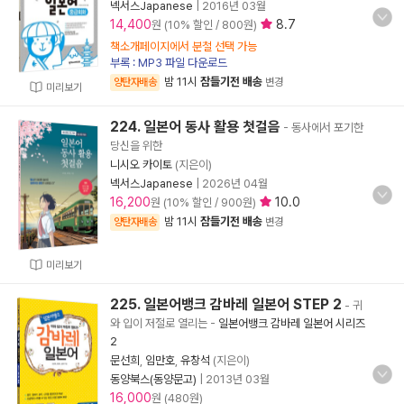
넥서스Japanese
|
2016년 03월
14,400
8.7
원 (10% 할인 / 800원)
책소개페이지에서 분철 선택 가능
부록 : MP3 파일 다운로드
밤 11시
잠들기전 배송
양탄자배송
변경
미리보기
224. 일본어 동사 활용 첫걸음
- 동사에서 포기한
당신을 위한
니시오 카이토
(지은이)
넥서스Japanese
|
2026년 04월
16,200
10.0
원 (10% 할인 / 900원)
밤 11시
잠들기전 배송
양탄자배송
변경
미리보기
225. 일본어뱅크 감바레 일본어 STEP 2
- 귀
와 입이 저절로 열리는
-
일본어뱅크 감바레 일본어 시리즈
2
문선희
,
임만호
,
유창석
(지은이)
동양북스(동양문고)
|
2013년 03월
16,000
원 (480원)