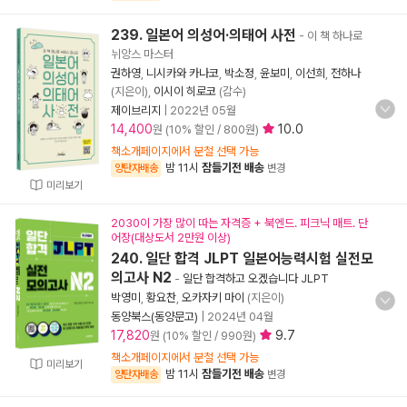
239. 일본어 의성어·의태어 사전
- 이 책 하나로
뉘앙스 마스터
권하영
,
니시카와 카나코
,
박소정
,
윤보미
,
이선희
,
전하나
(지은이),
이시이 히로코
(감수)
제이브리지
|
2022년 05월
14,400
10.0
원 (10% 할인 / 800원)
책소개페이지에서 분철 선택 가능
밤 11시
잠들기전 배송
양탄자배송
변경
미리보기
2030이 가장 많이 따는 자격증 + 북엔드. 피크닉 매트. 단
어장(대상도서 2만원 이상)
240. 일단 합격 JLPT 일본어능력시험 실전모
의고사 N2
-
일단 합격하고 오겠습니다 JLPT
박영미
,
황요찬
,
오카자키 마이
(지은이)
동양북스(동양문고)
|
2024년 04월
17,820
9.7
원 (10% 할인 / 990원)
책소개페이지에서 분철 선택 가능
미리보기
밤 11시
잠들기전 배송
양탄자배송
변경