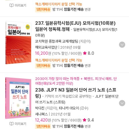
책소개페이지에서 분철 선택 가능
미리보기
밤 11시
잠들기전 배송
양탄자배송
변경
237. 일본유학시험(EJU) 모의시험(10회분)
일본어 청독해.청해
-
일본유학시험(EJU) 모의시험(1
0회분)
코치학원 종합과목 교재개발팀
(지은이)
해외교육사업단
|
2018년 09월
16,200
8.0
원 (10% 할인 / 900원)
책소개페이지에서 분철 선택 가능
밤 11시
잠들기전 배송
양탄자배송
변경
2030이 가장 많이 따는 자격증 + 북엔드. 피크닉 매트. 단
어장(대상도서 2만원 이상)
238. JLPT N3 일본어 단어 쓰기 노트 (스프
링)
- 기적의 쓰기 학습법으로 공부하는
-
JLPT 일본어 단
어 쓰기 노트 (스프링)
박다진
(지은이),
타나카 아오이
(감수)
세나북스
|
2021년 01월
12,420
9.4
원 (10% 할인 / 690원)
미리보기
밤 11시
잠들기전 배송
양탄자배송
변경