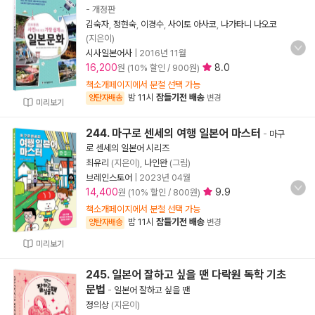
- 개정판
김숙자
,
정현숙
,
이경수
,
사이토 아사코
,
나가타니 나오코
(지은이)
시사일본어사
|
2016년 11월
16,200
8.0
원 (10% 할인 / 900원)
책소개페이지에서 분철 선택 가능
밤 11시
잠들기전 배송
양탄자배송
변경
미리보기
244. 마구로 센세의 여행 일본어 마스터
-
마구
로 센세의 일본어 시리즈
최유리
(지은이),
나인완
(그림)
브레인스토어
|
2023년 04월
14,400
9.9
원 (10% 할인 / 800원)
책소개페이지에서 분철 선택 가능
밤 11시
잠들기전 배송
양탄자배송
변경
미리보기
245. 일본어 잘하고 싶을 땐 다락원 독학 기초
문법
-
일본어 잘하고 싶을 땐
정의상
(지은이)