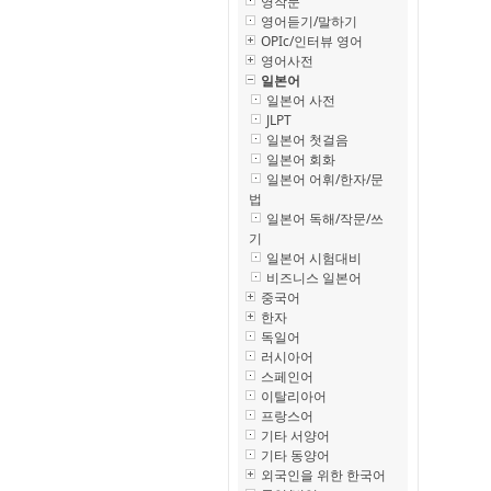
영작문
영어듣기/말하기
OPIc/인터뷰 영어
영어사전
일본어
일본어 사전
JLPT
일본어 첫걸음
일본어 회화
일본어 어휘/한자/문
법
일본어 독해/작문/쓰
기
일본어 시험대비
비즈니스 일본어
중국어
한자
독일어
러시아어
스페인어
이탈리아어
프랑스어
기타 서양어
기타 동양어
외국인을 위한 한국어