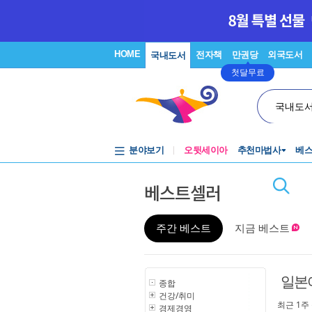
HOME
전자책
만권당
외국도서
국내도서
첫달무료
국내도
분야보기
오뒷세이아
추천마법사
베
베스트셀러
주간 베스트
지금 베스트
일본
종합
건강/취미
최근 1주
경제경영