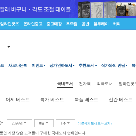
알라딘굿즈
온라인중고
중고매장
우주점
음반
블루레이
커피
서
스트
새로나온책
이벤트
정가인하도서
추천도서
작가와의 만남
북
국내도서
전자책
외국도서
알라딘굿
어제 베스트
특가 베스트
북플 베스트
신간 베스트
어
2026년
8월
1주
이 분류의 도서 모두 보기
 동안 가장 많은 고객들이 구매한 국내도서 순위입니다.