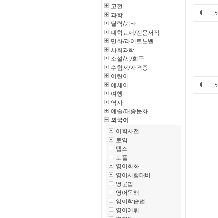
고전
과학
달력/기타
대학교재/전문서적
만화/라이트노벨
사회과학
소설/시/희곡
수험서/자격증
어린이
에세이
여행
역사
예술/대중문화
외국어
어학사전
토익
텝스
토플
영어회화
영어시험대비
영문법
영어독해
영어학습법
영어어휘