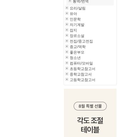
통역/번역
요리/살림
유아
인문학
자기계발
잡지
장르소설
전집/중고전집
종교/역학
좋은부모
청소년
컴퓨터/모바일
초등학교참고서
중학교참고서
고등학교참고서