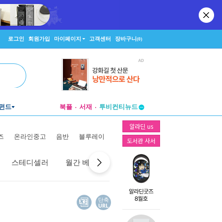
로그인
회원가입
마이페이지
고객센터
장바구니
(0)
펀드
북플
서재
투비컨티뉴드
창작플랫폼
알라딘 us
투비컨티뉴드
즈
온라인중고
음반
블루레이
도서관 사서
스테디셀러
월간 베스트
역대 베스트
선물 베스트
단축
URL