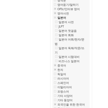
영작문
영어듣기/말하기
OPIc/인터뷰 영어
영어사전
일본어
일본어 사전
JLPT
일본어 첫걸음
일본어 회화
일본어 어휘/한자/문
법
일본어 독해/작문/쓰
기
일본어 시험대비
비즈니스 일본어
중국어
한자
독일어
러시아어
스페인어
이탈리아어
프랑스어
기타 서양어
기타 동양어
외국인을 위한 한국어