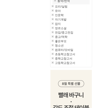
통역/번역
요리/살림
유아
인문학
자기계발
잡지
장르소설
전집/중고전집
종교/역학
좋은부모
청소년
컴퓨터/모바일
초등학교참고서
중학교참고서
고등학교참고서