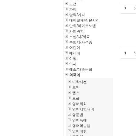
고전
과학
달력/기타
대학교재/전문서적
만화/라이트노벨
사회과학
소설/시/희곡
수험서/자격증
어린이
에세이
여행
역사
예술/대중문화
외국어
어학사전
토익
텝스
토플
영어회화
영어시험대비
영문법
영어독해
영어학습법
영어어휘