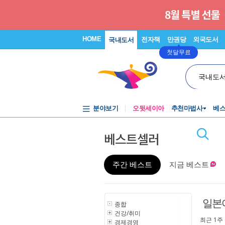
HOME
전자책
만권당
외국도서
국내도서
첫달무료
국내도
분야보기
오뒷세이아
추천마법사
베
베스트셀러
주간 베스트
지금 베스트
일본
종합
건강/취미
최근 1주
경제경영