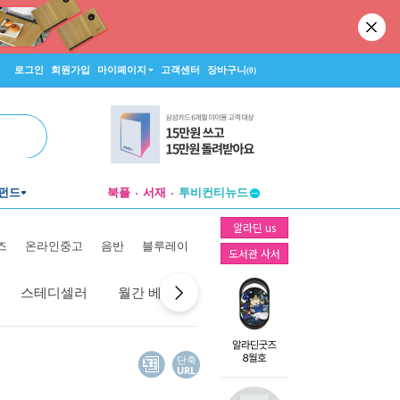
로그인
회원가입
마이페이지
고객센터
장바구니
(0)
펀드
북플
서재
투비컨티뉴드
창작플랫폼
알라딘 us
투비컨티뉴드
즈
온라인중고
음반
블루레이
도서관 사서
스테디셀러
월간 베스트
역대 베스트
선물 베스트
단축
URL