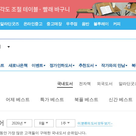
알라딘굿즈
온라인중고
중고매장
우주점
음반
블루레이
커피
서
스트
새로나온책
이벤트
정가인하도서
추천도서
작가와의 만남
북
국내도서
전자책
외국도서
알라딘굿
어제 베스트
특가 베스트
북플 베스트
신간 베스트
어
2026년
8월
1주
이 분류의 도서 모두 보기
 동안 가장 많은 고객들이 구매한 국내도서 순위입니다.