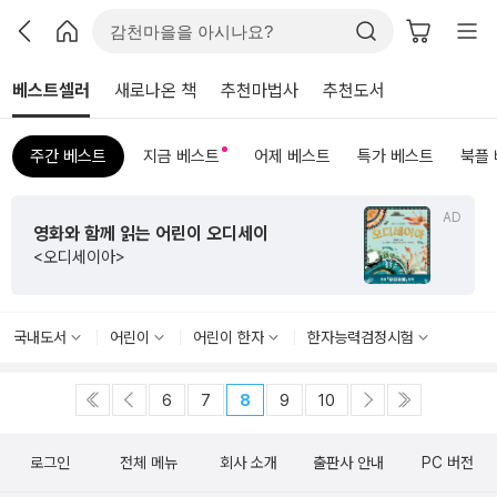
베스트셀러
새로나온 책
추천마법사
추천도서
주간 베스트
지금 베스트
어제 베스트
특가 베스트
북플
AD
영화와 함께 읽는 어린이 오디세이
<오디세이아>
국내도서
어린이
어린이 한자
한자능력검정시험
6
7
8
9
10
로그인
전체 메뉴
회사 소개
출판사 안내
PC 버전