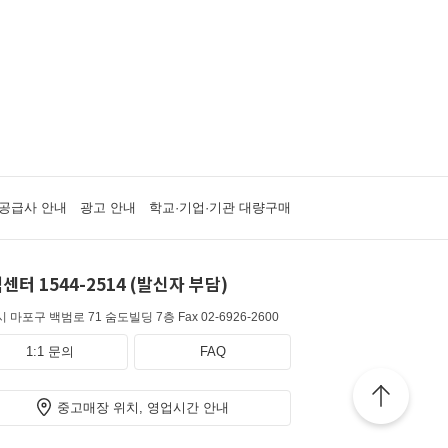
공급사 안내
광고 안내
학교·기업·기관 대량구매
센터 1544-2514 (발신자 부담)
 마포구 백범로 71 숨도빌딩 7층
Fax 02-6926-2600
1:1 문의
FAQ
중고매장 위치, 영업시간 안내