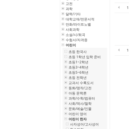
고전
과학
달력/기타
대학교재/전문서적
만화/라이트노벨
사회과학
소설/시/희곡
수험서/자격증
어린이
초등 한국사
초등 1학년 입학 준비
초등1~2학년
초등3~4학년
초등5~6학년
초등 전학년
교과서 수록도서
동화/명작/고전
아동 문학론
과학/수학/컴퓨터
사회/역사/철학
문화/예술/인물
어린이 영어
어린이 한자
사자성어/고사성어