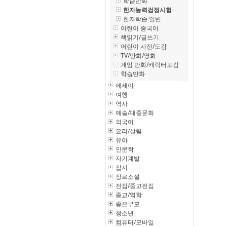
학습만화
한자능력검정시험
한자학습 일반
어린이 중국어
책읽기/글쓰기
어린이 사전/도감
TV/만화/영화
게임 만화/캐릭터도감
학습만화
에세이
여행
역사
예술/대중문화
외국어
요리/살림
유아
인문학
자기계발
잡지
장르소설
전집/중고전집
종교/역학
좋은부모
청소년
컴퓨터/모바일