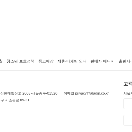
침
청소년 보호정책
중고매장
제휴·마케팅 안내
판매자 매니저
출판사·
고객
신판매업신고 2003-서울중구-01520
이메일 privacy@aladin.co.kr
서울시
구 서소문로 89-31