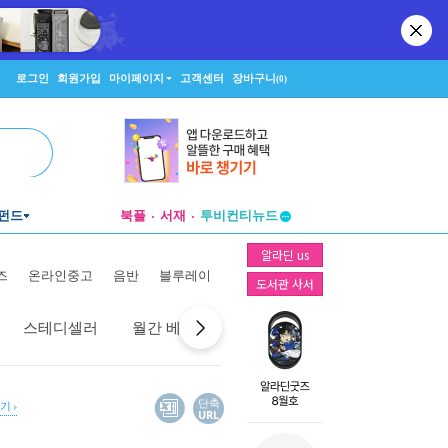
로그인
회원가입
마이페이지
고객센터
장바구니
(0)
펀드
북플
서재
투비컨티뉴드
창작플랫폼
알라딘 us
투비컨티뉴드
즈
온라인중고
음반
블루레이
도서관 사서
스테디셀러
월간 베스트
역대 베스트
선물 베스트
단축
보기
URL