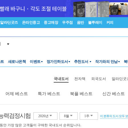
알라딘굿즈
온라인중고
중고매장
우주점
음반
블루레이
커피
서
스트
새로나온책
이벤트
정가인하도서
추천도서
작가와의 만남
북
국내도서
전자책
외국도서
알라딘굿
어제 베스트
특가 베스트
북플 베스트
신간 베스트
능력검정시험
2026년
8월
1주
이 분류의 도서 모두 
 동안 가장 많은 고객들이 구매한 국내도서 순위입니다.