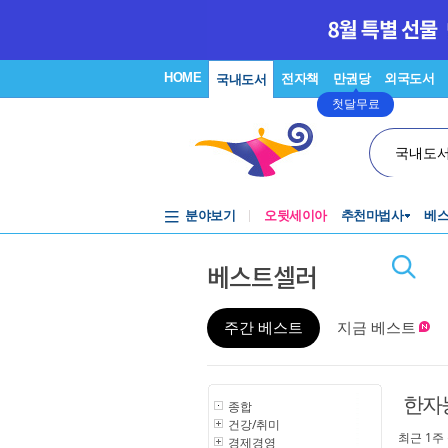
HOME
전자책
만권당
외국도서
국내도서
첫달무료
국내도
분야보기
오뒷세이아
추천마법사
베
베스트셀러
주간 베스트
지금 베스트
한자
종합
건강/취미
최근 1주
경제경영