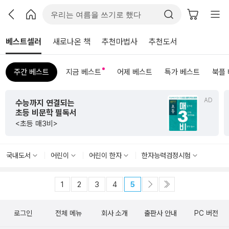
베스트셀러
새로나온 책
추천마법사
추천도서
주간 베스트
지금 베스트
어제 베스트
특가 베스트
북플
AD
수능까지 연결되는
초등 비문학 필독서
<초등 매3비>
국내도서
어린이
어린이 한자
한자능력검정시험
1
2
3
4
5
로그인
전체 메뉴
회사 소개
출판사 안내
PC 버전