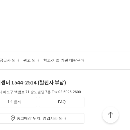
공급사 안내
광고 안내
학교·기업·기관 대량구매
센터 1544-2514 (발신자 부담)
 마포구 백범로 71 숨도빌딩 7층
Fax 02-6926-2600
1:1 문의
FAQ
중고매장 위치, 영업시간 안내