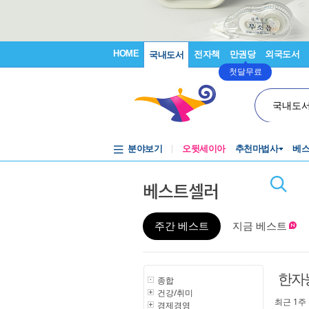
HOME
전자책
만권당
외국도서
국내도서
첫달무료
국내도
분야보기
오뒷세이아
추천마법사
베
베스트셀러
주간 베스트
지금 베스트
한자
종합
건강/취미
최근 1주
경제경영