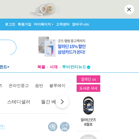
로그인
회원가입
마이페이지
고객센터
장바구니
(0)
펀드
북플
서재
투비컨티뉴드
창작플랫폼
알라딘 us
투비컨티뉴드
즈
온라인중고
음반
블루레이
도서관 사서
스테디셀러
월간 베스트
역대 베스트
선물 베스트
단축
보기
URL