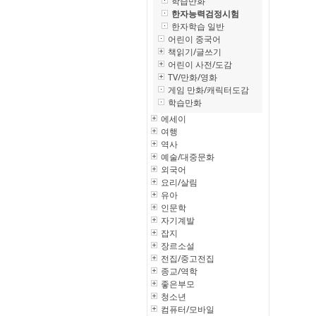
학습만화
한자능력검정시험
한자학습 일반
어린이 중국어
책읽기/글쓰기
어린이 사전/도감
TV/만화/영화
게임 만화/캐릭터도감
학습만화
에세이
여행
역사
예술/대중문화
외국어
요리/살림
유아
인문학
자기계발
잡지
장르소설
전집/중고전집
종교/역학
좋은부모
청소년
컴퓨터/모바일