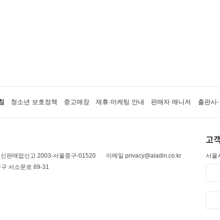
침
청소년 보호정책
중고매장
제휴·마케팅 안내
판매자 매니저
출판사·
고객
신판매업신고 2003-서울중구-01520
이메일 privacy@aladin.co.kr
서울시
구 서소문로 89-31