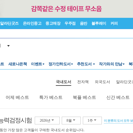
알라딘굿즈
온라인중고
중고매장
우주점
음반
블루레이
커피
서
스트
새로나온책
이벤트
정가인하도서
추천도서
작가와의 만남
북
국내도서
전자책
외국도서
알라딘굿
어제 베스트
특가 베스트
북플 베스트
신간 베스트
능력검정시험
2026년
8월
1주
이 분류의 도서 모두 
 동안 가장 많은 고객들이 구매한 국내도서 순위입니다.