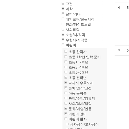
고전
과학
달력/기타
대학교재/전문서적
만화/라이트노벨
사회과학
소설/시/희곡
수험서/자격증
어린이
초등 한국사
초등 1학년 입학 준비
초등1~2학년
초등3~4학년
초등5~6학년
초등 전학년
교과서 수록도서
동화/명작/고전
아동 문학론
과학/수학/컴퓨터
사회/역사/철학
문화/예술/인물
어린이 영어
어린이 한자
사자성어/고사성어