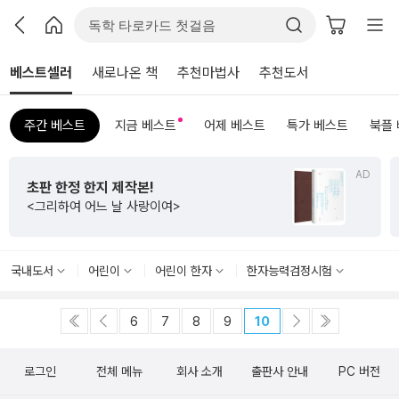
베스트셀러
새로나온 책
추천마법사
추천도서
주간 베스트
지금 베스트
어제 베스트
특가 베스트
북플
AD
초판 한정 한지 제작본!
<그리하여 어느 날 사랑이여>
국내도서
어린이
어린이 한자
한자능력검정시험
6
7
8
9
10
로그인
전체 메뉴
회사 소개
출판사 안내
PC 버전