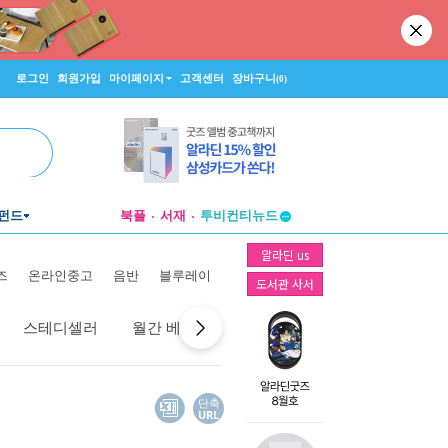
로그인
회원가입
마이페이지
고객센터
장바구니
(0)
펀드
북플
서재
투비컨티뉴드
창작플랫폼
알라딘 us
투비컨티뉴드
즈
온라인중고
음반
블루레이
도서관 사서
스테디셀러
월간 베스트
역대 베스트
선물 베스트
단축
URL