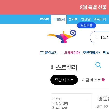
HOME
전자책
만권당
외국도서
국내도서
첫달무료
국내도
분야보기
오뒷세이아
추천마법사
베
베스트셀러
주간 베스트
지금 베스트
영문
종합
건강/취미
최근 1주
경제경영