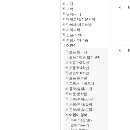
고전
과학
달력/기타
대학교재/전문서적
만화/라이트노벨
사회과학
소설/시/희곡
수험서/자격증
어린이
초등 한국사
초등 1학년 입학 준비
초등1~2학년
초등3~4학년
초등5~6학년
초등 전학년
교과서 수록도서
동화/명작/고전
아동 문학론
과학/수학/컴퓨터
사회/역사/철학
문화/예술/인물
어린이 영어
독해/작문/일기
말하기/듣기