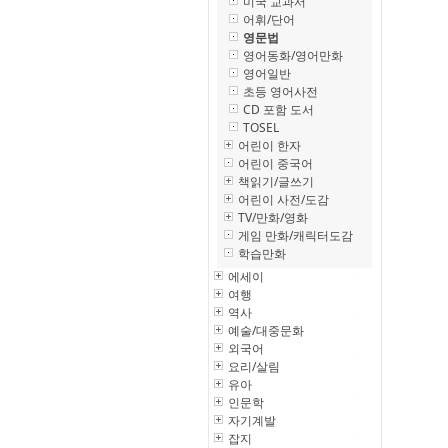
미국 교과서
어휘/단어
영문법
영어동화/영어만화
영어일반
초등 영어사전
CD 포함 도서
TOSEL
어린이 한자
어린이 중국어
책읽기/글쓰기
어린이 사전/도감
TV/만화/영화
게임 만화/캐릭터도감
학습만화
에세이
여행
역사
예술/대중문화
외국어
요리/살림
유아
인문학
자기계발
잡지