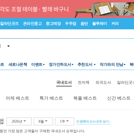
알라딘굿즈
온라인중고
중고매장
우주점
음반
블루레이
커피
서
스트
새로나온책
이벤트
정가인하도서
추천도서
작가와의 만남
북
국내도서
전자책
외국도서
알라딘굿
어제 베스트
특가 베스트
북플 베스트
신간 베스트
법
2026년
8월
1주
이 분류의 도서 모두 보기
 동안 가장 많은 고객들이 구매한 국내도서 순위입니다.