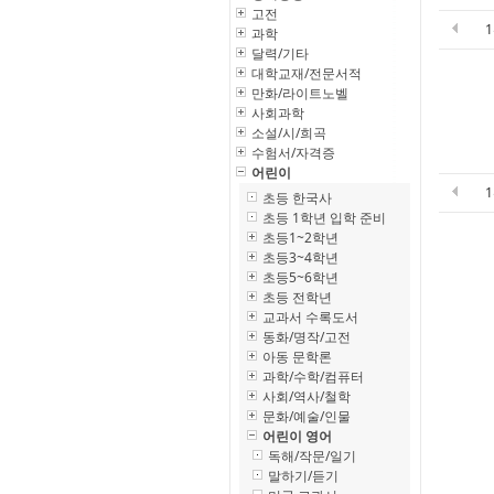
고전
과학
달력/기타
대학교재/전문서적
만화/라이트노벨
사회과학
소설/시/희곡
수험서/자격증
어린이
초등 한국사
초등 1학년 입학 준비
초등1~2학년
초등3~4학년
초등5~6학년
초등 전학년
교과서 수록도서
동화/명작/고전
아동 문학론
과학/수학/컴퓨터
사회/역사/철학
문화/예술/인물
어린이 영어
독해/작문/일기
말하기/듣기