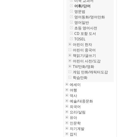
미국 교과서
어휘/단어
영문법
영어동화/영어만화
영어일반
초등 영어사전
CD 포함 도서
TOSEL
어린이 한자
어린이 중국어
책읽기/글쓰기
어린이 사전/도감
TV/만화/영화
게임 만화/캐릭터도감
학습만화
에세이
여행
역사
예술/대중문화
외국어
요리/살림
유아
인문학
자기계발
잡지