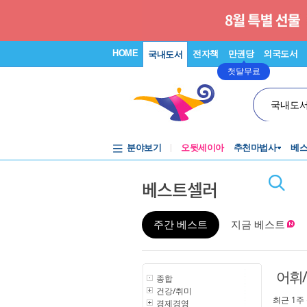
HOME
전자책
만권당
외국도서
국내도서
첫달무료
국내도
분야보기
오뒷세이아
추천마법사
베
베스트셀러
주간 베스트
지금 베스트
어휘
종합
건강/취미
최근 1주
경제경영