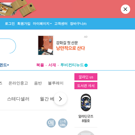
로그인
회원가입
마이페이지
고객센터
장바구니
(0)
펀드
북플
서재
투비컨티뉴드
창작플랫폼
알라딘 us
투비컨티뉴드
즈
온라인중고
음반
블루레이
도서관 사서
스테디셀러
월간 베스트
역대 베스트
선물 베스트
단축
URL