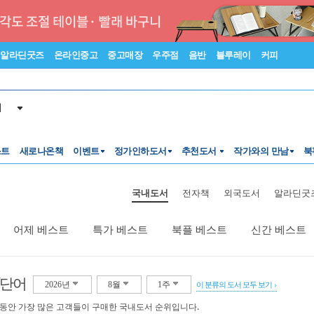
알라딘굿즈
온라인중고
중고매장
우주점
음반
블루레이
커피
서
스트
새로나온책
이벤트
정가인하도서
추천도서
작가와의 만남
북
국내도서
전자책
외국도서
알라딘굿
어제 베스트
특가 베스트
북플 베스트
신간 베스트
/단어
2026년
8월
1주
이 분류의 도서 모두 보기
 동안 가장 많은 고객들이 구매한 국내도서 순위입니다.