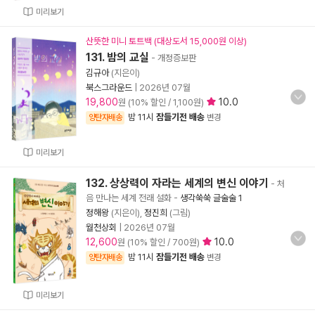
미리보기
산뜻한 미니 토트백 (대상도서 15,000원 이상)
131. 밤의 교실
- 개정증보판
김규아
(지은이)
북스그라운드
|
2026년 07월
19,800
10.0
원 (10% 할인 / 1,100원)
밤 11시
잠들기전 배송
양탄자배송
변경
미리보기
132. 상상력이 자라는 세계의 변신 이야기
- 처
음 만나는 세계 전래 설화
-
생각쑥쑥 글술술 1
정해왕
(지은이),
정진희
(그림)
월천상회
|
2026년 07월
12,600
10.0
원 (10% 할인 / 700원)
밤 11시
잠들기전 배송
양탄자배송
변경
미리보기