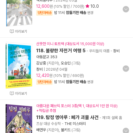
책과콩나무
|
2024년 03월
12,600
10.0
원 (10% 할인 / 700원)
밤 11시
잠들기전 배송
양탄자배송
변경
미리보기
산뜻한 미니 토트백 (대상도서 15,000원 이상)
118. 불량한 자전거 여행 5
- 우리들의 여름
-
창비
아동문고 353
김남중
(지은이),
오승민
(그림)
창비
|
2026년 04월
12,420
원 (10% 할인 / 690원)
밤 11시
잠들기전 배송
양탄자배송
변경
미리보기
아름다운 패브릭 포스터 3종(택 1, 대상도서 1만 원 이상)
+적립금 추첨
119. 탐정 명아루 : 폐가 괴물 사건
- 제1회 셜록 홈
즈상 대상 수상작
-
THE 미스터리
배연우
(지은이),
불키드
(그림)