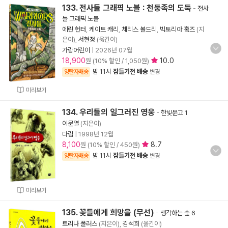
133. 전사들 그래픽 노블 : 천둥족의 도둑
-
전사
들 그래픽 노블
에린 헌터
,
케이트 캐리
,
체리스 볼드리
,
빅토리아 홈즈
(지
은이),
서현정
(옮긴이)
가람어린이
|
2026년 07월
18,900
10.0
원 (10% 할인 / 1,050원)
밤 11시
잠들기전 배송
양탄자배송
변경
미리보기
134. 우리들의 일그러진 영웅
-
한빛문고 1
이문열
(지은이)
다림
|
1998년 12월
8,100
8.7
원 (10% 할인 / 450원)
밤 11시
잠들기전 배송
양탄자배송
변경
미리보기
135. 꽃들에게 희망을 (무선)
-
생각하는 숲 6
트리나 폴러스
(지은이),
김석희
(옮긴이)