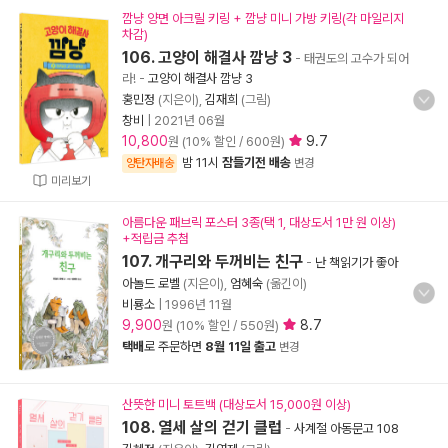
깜냥 양면 아크릴 키링 + 깜냥 미니 가방 키링(각 마일리지
차감)
106. 고양이 해결사 깜냥 3
- 태권도의 고수가 되어
라!
-
고양이 해결사 깜냥 3
홍민정
(지은이),
김재희
(그림)
창비
|
2021년 06월
10,800
9.7
원 (10% 할인 / 600원)
밤 11시
잠들기전 배송
양탄자배송
변경
미리보기
아름다운 패브릭 포스터 3종(택 1, 대상도서 1만 원 이상)
+적립금 추첨
107. 개구리와 두꺼비는 친구
-
난 책읽기가 좋아
아놀드 로벨
(지은이),
엄혜숙
(옮긴이)
비룡소
|
1996년 11월
9,900
8.7
원 (10% 할인 / 550원)
택배
로 주문하면
8월 11일 출고
변경
산뜻한 미니 토트백 (대상도서 15,000원 이상)
108. 열세 살의 걷기 클럽
-
사계절 아동문고 108