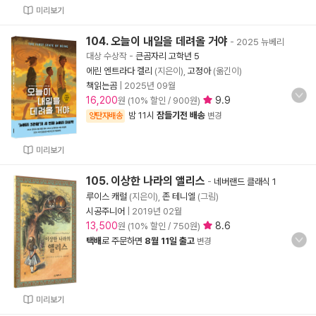
미리보기
104. 오늘이 내일을 데려올 거야
- 2025 뉴베리
대상 수상작
-
큰곰자리 고학년 5
에린 엔트라다 켈리
(지은이),
고정아
(옮긴이)
책읽는곰
|
2025년 09월
16,200
9.9
원 (10% 할인 / 900원)
밤 11시
잠들기전 배송
양탄자배송
변경
미리보기
105. 이상한 나라의 앨리스
-
네버랜드 클래식 1
루이스 캐럴
(지은이),
존 테니엘
(그림)
시공주니어
|
2019년 02월
13,500
8.6
원 (10% 할인 / 750원)
택배
로 주문하면
8월 11일 출고
변경
미리보기