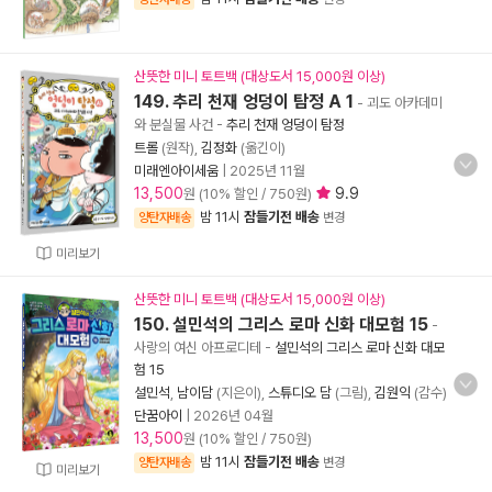
산뜻한 미니 토트백 (대상도서 15,000원 이상)
149. 추리 천재 엉덩이 탐정 A 1
- 괴도 아카데미
와 분실물 사건
-
추리 천재 엉덩이 탐정
트롤
(원작),
김정화
(옮긴이)
미래엔아이세움
|
2025년 11월
13,500
9.9
원 (10% 할인 / 750원)
밤 11시
잠들기전 배송
양탄자배송
변경
미리보기
산뜻한 미니 토트백 (대상도서 15,000원 이상)
150. 설민석의 그리스 로마 신화 대모험 15
-
사랑의 여신 아프로디테
-
설민석의 그리스 로마 신화 대모
험 15
설민석
,
남이담
(지은이),
스튜디오 담
(그림),
김원익
(감수)
단꿈아이
|
2026년 04월
13,500
원 (10% 할인 / 750원)
밤 11시
잠들기전 배송
양탄자배송
변경
미리보기