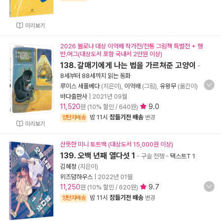
미리보기
2026 볼로냐 대상 이억배 작가전/전통 그림책 특별전 + 쟁
반.머그(대상도서 포함 국내서 2만원 이상)
138. 갈매기에게 나는 법을 가르쳐준 고양이
-
8세부터 88세까지 읽는 동화
루이스 세풀베다
(지은이),
이억배
(그림),
유왕무
(옮긴이)
바다출판사
|
2021년 09월
11,520
9.0
원 (10% 할인 / 640원)
밤 11시
잠들기전 배송
양탄자배송
변경
미리보기
산뜻한 미니 토트백 (대상도서 15,000원 이상)
139. 오백 년째 열다섯 1
- 구슬 전쟁
-
텍스트T 1
김혜정
(지은이)
위즈덤하우스
|
2022년 01월
11,250
9.7
원 (10% 할인 / 620원)
밤 11시
잠들기전 배송
양탄자배송
변경