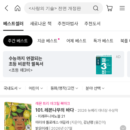
베스트셀러
새로나온 책
추천마법사
추천도서
주간 베스트
지금 베스트
어제 베스트
특가 베스트
북플
AD
초판 한정 한지 제작본!
<그리하여 어느 날 사랑이여>
국내도서
어린이
동화/명작/고전
분야 선택
레몬 트리 아크릴 북마크
101. 레몬나무의 바다
- 2026 뉴베리 아너상 수상작
-
미래주니어노블 21
마리아 돌로레스 아길라
(지은이),
김난령
(옮긴이)
밝은미래
|
2026년 07월