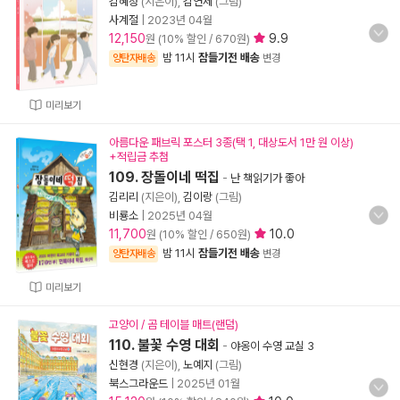
김혜정
(지은이),
김연제
(그림)
사계절
|
2023년 04월
12,150
9.9
원 (10% 할인 / 670원)
밤 11시
잠들기전 배송
양탄자배송
변경
미리보기
아름다운 패브릭 포스터 3종(택 1, 대상도서 1만 원 이상)
+적립금 추첨
109. 장돌이네 떡집
-
난 책읽기가 좋아
김리리
(지은이),
김이랑
(그림)
비룡소
|
2025년 04월
11,700
10.0
원 (10% 할인 / 650원)
밤 11시
잠들기전 배송
양탄자배송
변경
미리보기
고양이 / 곰 테이블 매트(랜덤)
110. 불꽃 수영 대회
-
야옹이 수영 교실 3
신현경
(지은이),
노예지
(그림)
북스그라운드
|
2025년 01월