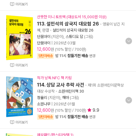
미리보기
산뜻한 미니 토트백 (대상도서 15,000원 이상)
113. 설민석의 삼국지 대모험 26
- 영웅이 남긴 지
혜, 완결
-
설민석의 삼국지 대모험 26
단꿈아이
(지은이),
스튜디오 담
(그림)
단꿈아이
|
2026년 03월
12,600
원 (10% 할인 / 700원)
밤 11시
잠들기전 배송
양탄자배송
변경
미리보기
작가 낭독 NFC 책 키링
114. 상담 교사 추락 사건
- 제1회 소원어린이문학상
대상 수상작
-
소원어린이책 30
정율리
(지은이),
해마
(그림)
소원나무
|
2026년 01월
12,600
9.9
원 (10% 할인 / 700원)
밤 11시
잠들기전 배송
양탄자배송
변경
미리보기
메모패드/판스티커(택 1)