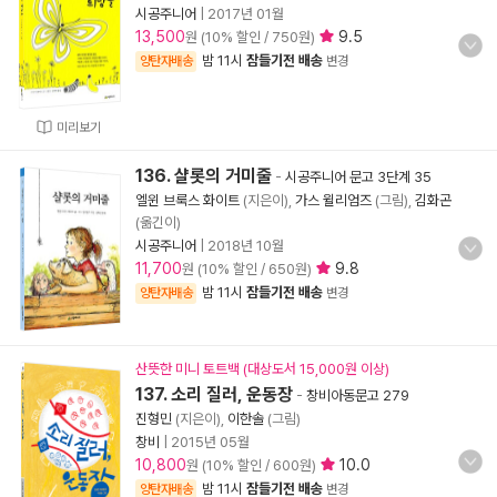
시공주니어
|
2017년 01월
13,500
9.5
원 (10% 할인 / 750원)
밤 11시
잠들기전 배송
양탄자배송
변경
미리보기
136. 샬롯의 거미줄
-
시공주니어 문고 3단계 35
엘윈 브룩스 화이트
(지은이),
가스 윌리엄즈
(그림),
김화곤
(옮긴이)
시공주니어
|
2018년 10월
11,700
9.8
원 (10% 할인 / 650원)
밤 11시
잠들기전 배송
양탄자배송
변경
산뜻한 미니 토트백 (대상도서 15,000원 이상)
137. 소리 질러, 운동장
-
창비아동문고 279
진형민
(지은이),
이한솔
(그림)
창비
|
2015년 05월
10,800
10.0
원 (10% 할인 / 600원)
밤 11시
잠들기전 배송
양탄자배송
변경