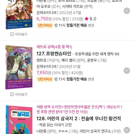
나관중
(원작),
노마 요타로
(그림),
최철웅
(옮긴이),
요코야
마 요우코
(감수),
시바타 카츠모
(편역)
은하수미디어
|
2023년 07월
6,750
8.0
원 (10% 할인 / 370원)
밤 11시
잠들기전 배송
양탄자배송
변경
미리보기
레트로 공책(4종 중 택1)
127. 프랑켄슈타인
-
초등학생을 위한 세계 명작 66
정회성
(지은이),
메리 셸리
(원작),
윤현우
(그림)
은하수미디어
|
2026년 01월
7,650
원 (10% 할인 / 420원)
밤 11시
잠들기전 배송
양탄자배송
변경
미리보기
여름 방학 도서전+런던자연사박물관 굿즈(택 1, 대상도서 1
권 포함 관련 분야 1만 5천 원 이상)
128. 어린이 삼국지 2 : 전술에 무너진 황건적
-
처음 읽는 이야기 고전
나관중
(원작),
ㅎㅂㅆ
(그림),
어린이 삼국지 연구소
(구성)