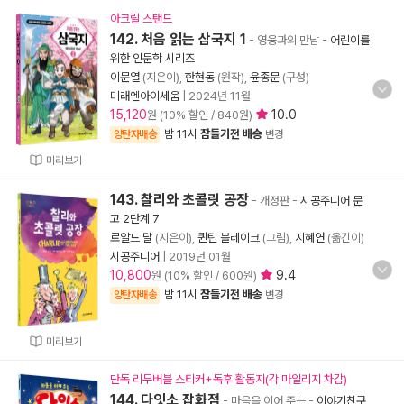
아크릴 스탠드
142. 처음 읽는 삼국지 1
- 영웅과의 만남
-
어린이를
위한 인문학 시리즈
이문열
(지은이),
한현동
(원작),
윤종문
(구성)
미래엔아이세움
|
2024년 11월
15,120
10.0
원 (10% 할인 / 840원)
밤 11시
잠들기전 배송
양탄자배송
변경
미리보기
143. 찰리와 초콜릿 공장
- 개정판
-
시공주니어 문
고 2단계 7
로알드 달
(지은이),
퀸틴 블레이크
(그림),
지혜연
(옮긴이)
시공주니어
|
2019년 01월
10,800
9.4
원 (10% 할인 / 600원)
밤 11시
잠들기전 배송
양탄자배송
변경
미리보기
단독 리무버블 스티커+독후 활동지(각 마일리지 차감)
144. 다잇소 잡화점
- 마음을 이어 주는
-
이야기친구