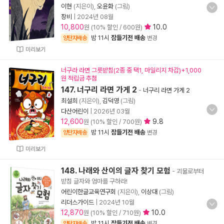
이현
(지은이),
오윤화
(그림)
창비
|
2024년 08월
10,800
10.0
원 (10% 할인 / 600원)
밤 11시
잠들기전 배송
양탄자배송
변경
미리보기
너구라 라면 그릇받침(2종 중 택1, 마일리지 차감)+1,000
원 적립금 추첨
147. 너구리 라면 가게 2
-
너구리 라면 가게 2
최설희
(지은이),
김덕영
(그림)
다산어린이
|
2026년 03월
12,600
9.8
원 (10% 할인 / 700원)
밤 11시
잠들기전 배송
양탄자배송
변경
미리보기
148. 나래와 산이의 글자 찾기 모험
- 괴물로부터
받침 글자와 엄마를 구하라!
어린이한글교육연구회
(지은이),
이상대
(그림)
리더스가이드
|
2024년 10월
12,870
10.0
원 (10% 할인 / 710원)
밤 11시
잠들기전 배송
양탄자배송
변경