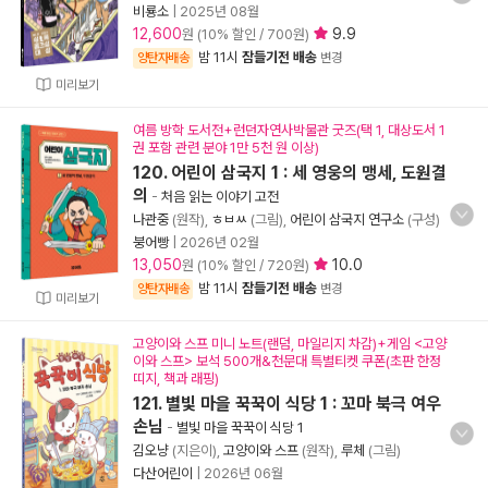
비룡소
|
2025년 08월
12,600
9.9
원 (10% 할인 / 700원)
밤 11시
잠들기전 배송
양탄자배송
변경
미리보기
여름 방학 도서전+런던자연사박물관 굿즈(택 1, 대상도서 1
권 포함 관련 분야 1만 5천 원 이상)
120. 어린이 삼국지 1 : 세 영웅의 맹세, 도원결
의
-
처음 읽는 이야기 고전
나관중
(원작),
ㅎㅂㅆ
(그림),
어린이 삼국지 연구소
(구성)
붕어빵
|
2026년 02월
13,050
10.0
원 (10% 할인 / 720원)
밤 11시
잠들기전 배송
양탄자배송
변경
미리보기
고양이와 스프 미니 노트(랜덤, 마일리지 차감)+게임 <고양
이와 스프> 보석 500개&천문대 특별티켓 쿠폰(초판 한정
띠지, 책과 래핑)
121. 별빛 마을 꾹꾹이 식당 1 : 꼬마 북극 여우
손님
-
별빛 마을 꾹꾹이 식당 1
김오냥
(지은이),
고양이와 스프
(원작),
루체
(그림)
다산어린이
|
2026년 06월