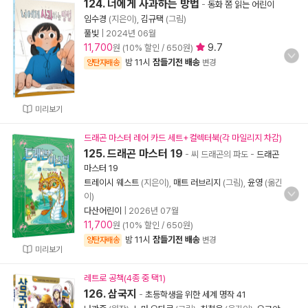
124. 너에게 사과하는 방법
-
동화 쫌 읽는 어린이
임수경
(지은이),
김규택
(그림)
풀빛
|
2024년 06월
11,700
9.7
원 (10% 할인 / 650원)
밤 11시
잠들기전 배송
양탄자배송
변경
미리보기
드래곤 마스터 레어 카드 세트+컬렉터북(각 마일리지 차감)
125. 드래곤 마스터 19
- 씨 드래곤의 파도
-
드래곤
마스터 19
트레이시 웨스트
(지은이),
매트 러브리지
(그림),
윤영
(옮긴
이)
다산어린이
|
2026년 07월
11,700
원 (10% 할인 / 650원)
밤 11시
잠들기전 배송
양탄자배송
변경
미리보기
레트로 공책(4종 중 택1)
126. 삼국지
-
초등학생을 위한 세계 명작 41