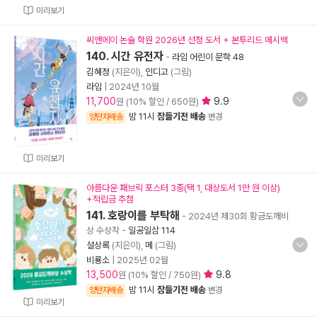
미리보기
씨앤에이 논술 학원 2026년 선정 도서 + 본투리드 메시백
140. 시간 유전자
-
라임 어린이 문학 48
김혜정
(지은이),
인디고
(그림)
라임
|
2024년 10월
11,700
9.9
원 (10% 할인 / 650원)
밤 11시
잠들기전 배송
양탄자배송
변경
미리보기
아름다운 패브릭 포스터 3종(택 1, 대상도서 1만 원 이상)
+적립금 추첨
141. 호랑이를 부탁해
- 2024년 제30회 황금도깨비
상 수상작
-
일공일삼 114
설상록
(지은이),
메
(그림)
비룡소
|
2025년 02월
13,500
9.8
원 (10% 할인 / 750원)
밤 11시
잠들기전 배송
양탄자배송
변경
미리보기