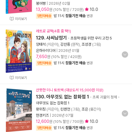
붕어빵
|
2026년 02월
13,050
10.0
원 (10% 할인 / 720원)
밤 11시
잠들기전 배송
양탄자배송
변경
미리보기
레트로 공책(4종 중 택1)
129. 사씨남정기
-
초등학생을 위한 우리 고전 5
양태석
(지은이),
김만중
(원작),
조성경
(그림)
은하수미디어
|
2026년 01월
7,650
원 (10% 할인 / 420원)
밤 11시
잠들기전 배송
양탄자배송
변경
미리보기
산뜻한 미니 토트백 (대상도서 15,000원 이상)
130. 아무것도 없는 잡화점 1
- 초록 괴물의 정체
-
아무것도 없는 잡화점 1
왕위칭
(지은이),
린롄언
(그림),
조은
(옮긴이)
한경키즈
|
2026년 07월
12,600
10.0
원 (10% 할인 / 700원)
밤 11시
잠들기전 배송
양탄자배송
변경