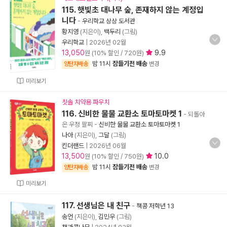
115. 햇빛초 대나무 숲, 존재하지 않는 계정입
니다
-
우리학교 상상 도서관
황지영
(지은이),
백두리
(그림)
우리학교
|
2026년 02월
13,050
9.9
원 (10% 할인 / 720원)
밤 11시
잠들기전 배송
양탄자배송
변경
미리보기
칫솔 치약용 파우치
116. 신비한 물물 교환소 토마토마켓 1
- 되돌아
온 우정 팔찌
-
신비한 물물 교환소 토마토마켓 1
나아
(지은이),
그달
(그림)
킨더랜드
|
2026년 06월
13,500
10.0
원 (10% 할인 / 750원)
밤 11시
잠들기전 배송
양탄자배송
변경
미리보기
117. 선생님은 내 친구
-
책콩 저학년 13
송언
(지은이),
김민우
(그림)