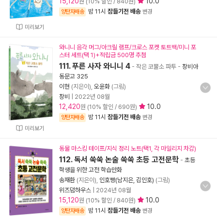
15,120
10.0
원 (10% 할인 / 840원)
밤 11시
잠들기전 배송
양탄자배송
변경
미리보기
와니니 음각 머그/아크릴 램프/크로스 포켓 토트백/미니 포
스터 세트(택 1)+적립금 500명 추첨
111. 푸른 사자 와니니 4
- 작은 코뿔소 파투
-
창비아
동문고 325
이현
(지은이),
오윤화
(그림)
창비
|
2022년 08월
12,420
10.0
원 (10% 할인 / 690원)
밤 11시
잠들기전 배송
양탄자배송
변경
미리보기
동물 마스킹 테이프/지식 정리 노트(택1, 각 마일리지 차감)
112. 독서 쑥쑥 논술 쑥쑥 초등 고전문학
-
초등
학생을 위한 고전 학습만화
송재환
(지은이),
인호빵(남지은, 김인호)
(그림)
위즈덤하우스
|
2024년 08월
15,120
10.0
원 (10% 할인 / 840원)
밤 11시
잠들기전 배송
양탄자배송
변경