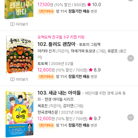
17,100
10.0
원 (10% 할인 / 950원)
밤 11시
잠들기전 배송
양탄자배송
변경
미리보기
오싹오싹 친구들 3구 키캡 키링
102. 틀려도 괜찮아
-
토토의 그림책
마키타 신지
(지은이),
하세가와 토모코
(그림),
유문조
(옮긴
이)
토토북
|
2006년 02월
12,600
8.9
원 (10% 할인 / 700원)
밤 11시
잠들기전 배송
양탄자배송
변경
미리보기
103. 세금 내는 아이들
- 어린이를 위한 경제 교육 동
화
-
한경 아이들 시리즈
옥효진
(지은이),
김미연
(그림)
한국경제신문
|
2021년 06월
12,600
9.7
원 (10% 할인 / 700원)
밤 11시
잠들기전 배송
양탄자배송
변경