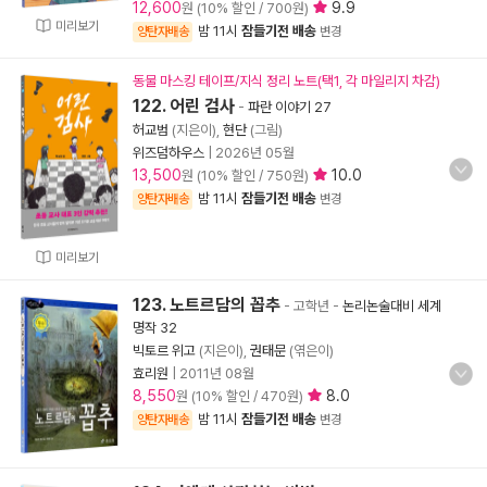
12,600
9.9
원 (10% 할인 / 700원)
미리보기
밤 11시
잠들기전 배송
양탄자배송
변경
동물 마스킹 테이프/지식 정리 노트(택1, 각 마일리지 차감)
122. 어린 검사
-
파란 이야기 27
허교범
(지은이),
현단
(그림)
위즈덤하우스
|
2026년 05월
13,500
10.0
원 (10% 할인 / 750원)
밤 11시
잠들기전 배송
양탄자배송
변경
미리보기
123. 노트르담의 꼽추
- 고학년
-
논리논술대비 세계
명작 32
빅토르 위고
(지은이),
권태문
(엮은이)
효리원
|
2011년 08월
8,550
8.0
원 (10% 할인 / 470원)
밤 11시
잠들기전 배송
양탄자배송
변경