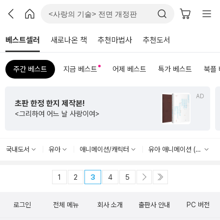
베스트셀러
새로나온 책
추천마법사
추천도서
주간 베스트
지금 베스트
어제 베스트
특가 베스트
북플
AD
초판 한정 한지 제작본!
<그리하여 어느 날 사랑이여>
국내도서
유아
애니메이션/캐릭터
유아 애니메이션 (TV)
1
2
3
4
5
로그인
전체 메뉴
회사 소개
출판사 안내
PC 버전