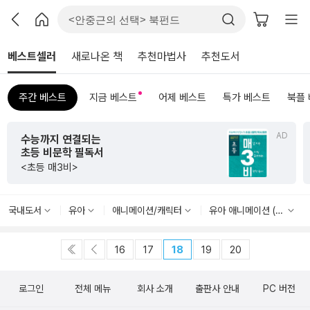
베스트셀러
새로나온 책
추천마법사
추천도서
주간 베스트
지금 베스트
어제 베스트
특가 베스트
북플
AD
수능까지 연결되는
초등 비문학 필독서
<초등 매3비>
국내도서
유아
애니메이션/캐릭터
유아 애니메이션 (TV)
16
17
18
19
20
로그인
전체 메뉴
회사 소개
출판사 안내
PC 버전