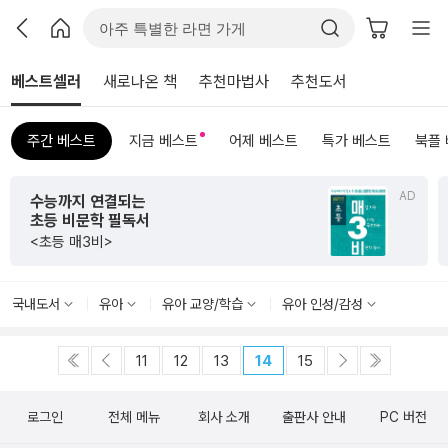
베스트셀러
새로나온 책
추천마법사
추천도서
주간 베스트
지금 베스트
어제 베스트
특가 베스트
북플
AD
수능까지 연결되는
초등 비문학 필독서
<초등 매3비>
국내도서
유아
유아 교양/학습
유아 인성/감성
11
12
13
14
15
로그인
전체 메뉴
회사 소개
출판사 안내
PC 버전