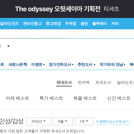
알라딘굿즈
온라인중고
중고매장
우주점
음반
블루레이
커피
서
스트
새로나온책
이벤트
정가인하도서
추천도서
작가와의 만남
북
국내도서
전자책
외국도서
알라딘굿
어제 베스트
특가 베스트
북플 베스트
신간 베스트
 인성/감성
2026년
8월
1주
이 분류의 도서 모두 보기
 동안 가장 많은 고객들이 구매한 국내도서 순위입니다.