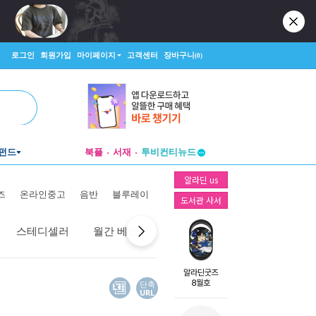
로그인
회원가입
마이페이지
고객센터
장바구니
(0)
펀드
북플
서재
투비컨티뉴드
창작플랫폼
알라딘 us
투비컨티뉴드
즈
온라인중고
음반
블루레이
도서관 사서
스테디셀러
월간 베스트
역대 베스트
선물 베스트
단축
URL