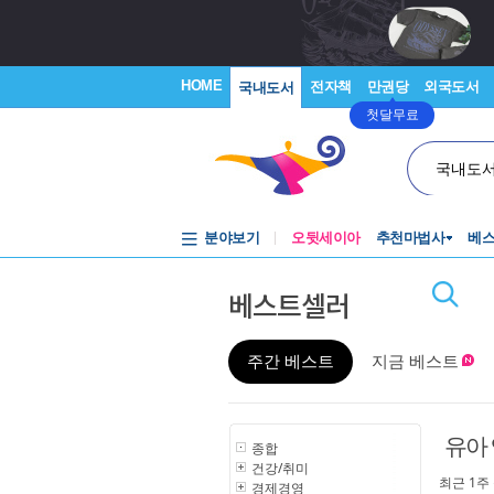
HOME
전자책
만권당
외국도서
국내도서
첫달무료
국내도
분야보기
오뒷세이아
추천마법사
베
베스트셀러
주간 베스트
지금 베스트
유아
종합
건강/취미
최근 1주
경제경영