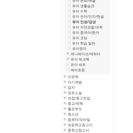
유아 문화/예술
유아 생활습관
유아 수학
유아 언어/인지/한글
유아 인성/감성
유아 자연관찰/과학
유아 중국어/한자
유아 코딩
유아 학습 일반
유아영어
애니메이션/캐릭터
유아 워크북
유아 세트
예비초등
인문학
자기계발
잡지
장르소설
전집/중고전집
종교/역학
좋은부모
청소년
컴퓨터/모바일
초등학교참고서
중학교참고서