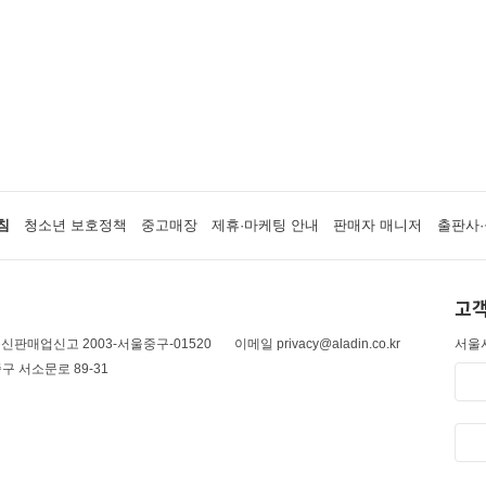
침
청소년 보호정책
중고매장
제휴·마케팅 안내
판매자 매니저
출판사·
고객
신판매업신고 2003-서울중구-01520
이메일 privacy@aladin.co.kr
서울시
구 서소문로 89-31