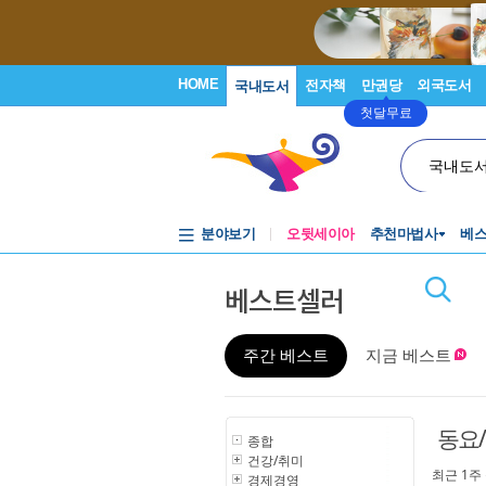
HOME
전자책
만권당
외국도서
국내도서
첫달무료
국내도
분야보기
오뒷세이아
추천마법사
베
베스트셀러
주간 베스트
지금 베스트
동요
종합
건강/취미
최근 1주
경제경영