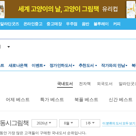
알라딘굿즈
온라인중고
중고매장
우주점
음반
블루레이
커피
서
스트
새로나온책
이벤트
정가인하도서
추천도서
작가와의 만남
북
국내도서
전자책
외국도서
알라딘굿
어제 베스트
특가 베스트
북플 베스트
신간 베스트
/동시그림책
2026년
8월
1주
이 분류의 도서 모두 보기
 동안 가장 많은 고객들이 구매한 국내도서 순위입니다.