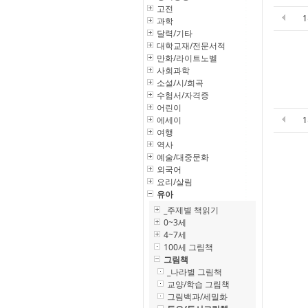
고전
과학
달력/기타
대학교재/전문서적
만화/라이트노벨
사회과학
소설/시/희곡
수험서/자격증
어린이
에세이
여행
역사
예술/대중문화
외국어
요리/살림
유아
_주제별 책읽기
0~3세
4~7세
100세 그림책
그림책
_나라별 그림책
교양/학습 그림책
그림백과/세밀화