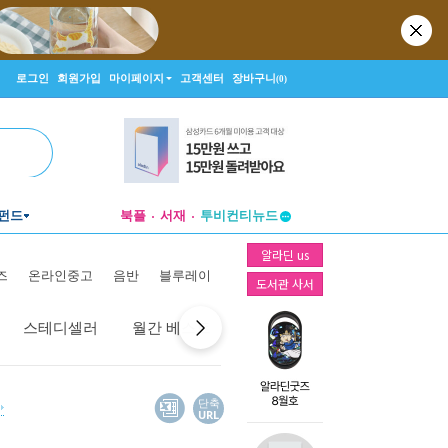
로그인
회원가입
마이페이지
고객센터
장바구니
(0)
펀드
북플
서재
투비컨티뉴드
창작플랫폼
알라딘 us
투비컨티뉴드
즈
온라인중고
음반
블루레이
도서관 사서
스테디셀러
월간 베스트
역대 베스트
선물 베스트
단축
URL