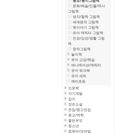
동요/동시그림책
문화/예술/인물/역사
그림책
생각/철학 그림책
세계명작 그림책
옛이야기 그림책
유아 캐릭터 그림책
인성/감성/생활 그림
책
창작그림책
놀이책
유아 교양/학습
애니메이션/캐릭터
유아 워크북
유아 세트
예비초등
인문학
자기계발
잡지
장르소설
전집/중고전집
종교/역학
좋은부모
청소년
컴퓨터/모바일