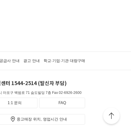
공급사 안내
광고 안내
학교·기업·기관 대량구매
센터 1544-2514 (발신자 부담)
 마포구 백범로 71 숨도빌딩 7층
Fax 02-6926-2600
1:1 문의
FAQ
중고매장 위치, 영업시간 안내