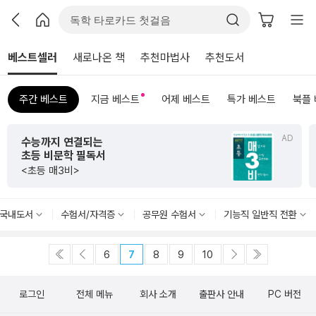
베스트셀러
새로나온 책
추천마법사
추천도서
주간 베스트
지금 베스트
어제 베스트
특가 베스트
북플
AD
수능까지 연결되는
초등 비문학 필독서
<초등 매3비>
국내도서
수험서/자격증
공무원 수험서
기능직 일반직 전환
6
7
8
9
10
로그인
전체 메뉴
회사 소개
출판사 안내
PC 버전