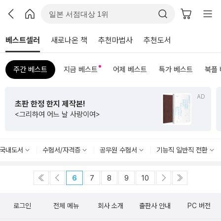
베스트셀러
새로나온 책
추천마법사
추천도서
주간 베스트
지금 베스트
어제 베스트
특가 베스트
북플
AD
초판 한정 한지 제작본!
<그리하여 어느 날 사랑이여>
국내도서
수험서/자격증
공무원 수험서
기능직 일반직 전환
6
7
8
9
10
로그인
전체 메뉴
회사 소개
출판사 안내
PC 버전