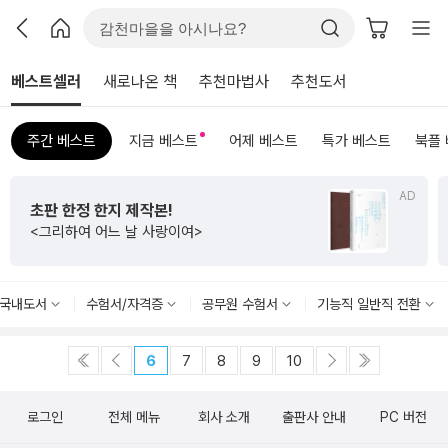
베스트셀러
새로나온 책
추천마법사
추천도서
주간 베스트
지금 베스트
어제 베스트
특가 베스트
북플
AD
초판 한정 한지 제작본!
<그리하여 어느 날 사랑이여>
국내도서
수험서/자격증
공무원 수험서
기능직 일반직 전환
6
7
8
9
10
로그인
전체 메뉴
회사 소개
출판사 안내
PC 버전