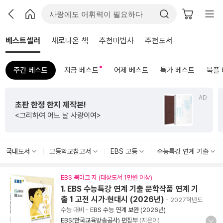
베스트셀러
새로나온 책
추천마법사
추천도서
주간 베스트
지금 베스트
어제 베스트
특가 베스트
북플
AD
초판 한정 한지 제작본!
<그리하여 어느 날 사랑이여>
국내도서
고등학교참고서
EBS 고등
수능특강 연계 기출
EBS 북마크 자 (대상도서 1만원 이상)
1. EBS 수능특강 연계 기출 문학작품 연계 기
출 1 고전 시가·현대시 (2026년)
- 2027학년도
수능 대비
-
EBS 수능 연계 보완 (2026년)
EBS(한국교육방송공사) 편집부
(지은이)