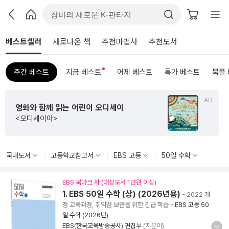
베스트셀러
새로나온 책
추천마법사
추천도서
주간 베스트
지금 베스트
어제 베스트
특가 베스트
북플
AD
영화와 함께 읽는 어린이 오디세이
<오디세이아>
국내도서
고등학교참고서
EBS 고등
50일 수학
EBS 북마크 자 (대상도서 1만원 이상)
1. EBS 50일 수학 (상) (2026년용)
- 2022 개
정 교육과정, 취약점 보완을 위한 긴급 학습
-
EBS 고등 50
일 수학 (2026년)
EBS(한국교육방송공사) 편집부
(지은이)