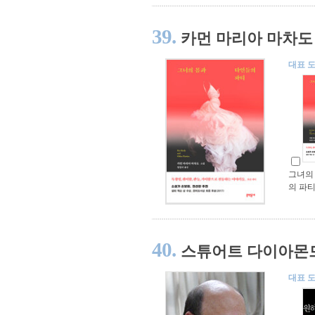
39.
카먼 마리아 마차도
대표 
그녀의
의 파
40.
스튜어트 다이아몬
대표 