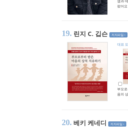
샘과 
팠어요
19.
린지 C. 깁슨
저자파일
대표 
부모로
음의 
20.
베키 케네디
저자파일