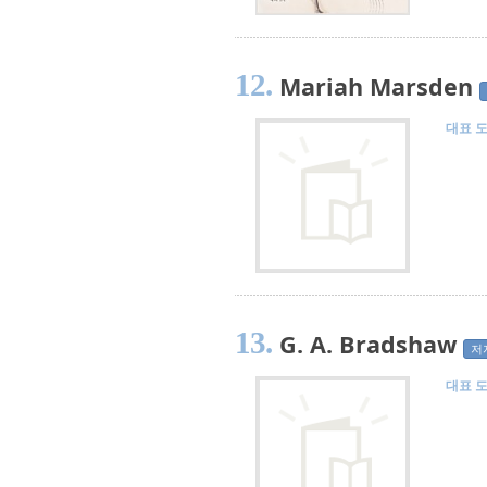
12.
Mariah Marsden
대표 
13.
G. A. Bradshaw
저
대표 