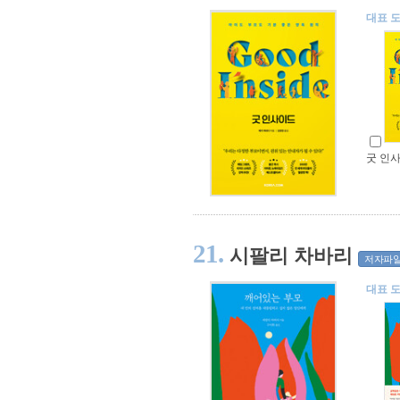
대표 
굿 인
21.
시팔리 차바리
저자파
대표 