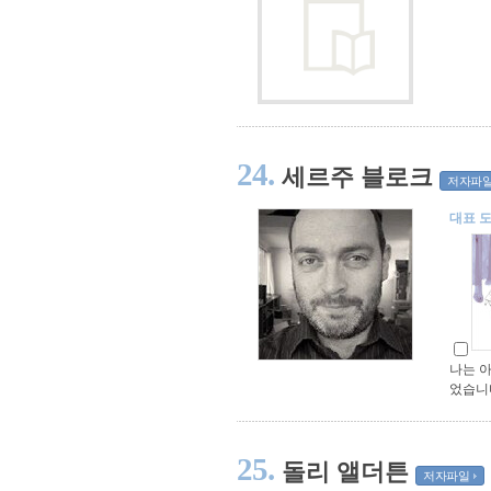
24.
세르주 블로크
저자파
대표 
나는 아
었습니
25.
돌리 앨더튼
저자파일