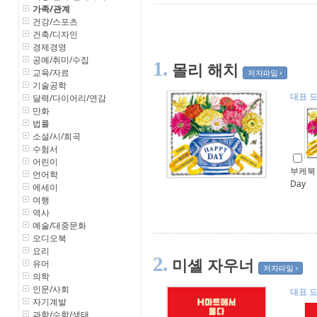
가족/관계
건강/스포츠
건축/디자인
경제경영
공예/취미/수집
1.
몰리 해치
교육/자료
저자파일
기술공학
대표 
달력/다이어리/연감
만화
법률
소설/시/희곡
수험서
어린이
부케북 :
언어학
Day
에세이
여행
역사
예술/대중문화
오디오북
요리
2.
미셸 자우너
유머
저자파일
의학
인문/사회
대표 
자기계발
과학/수학/생태