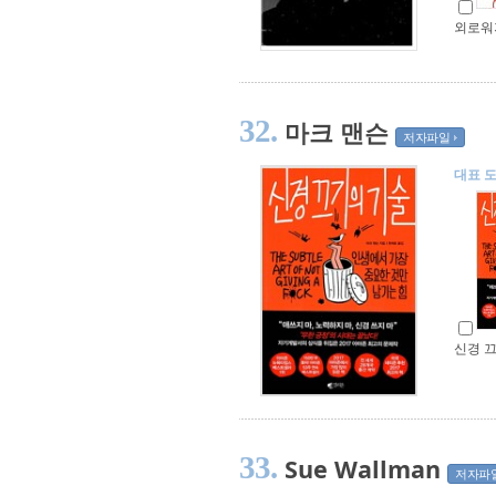
외로워
32.
마크 맨슨
저자파일
대표 
신경 
33.
Sue Wallman
저자파