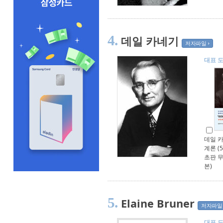
4.
데일 카네기
저자파일
대표 
데일 
계론 (
초판 
본)
5.
Elaine Bruner
저자파일
대표 