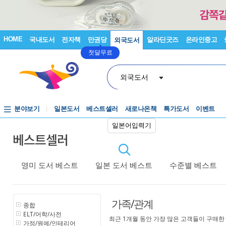
HOME
국내도서
전자책
만권당
알라딘굿즈
온라인중고
외국도서
첫달무료
외국도서
분야보기
일본도서
베스트셀러
새로나온책
특가도서
이벤트
일본어입력기
베스트셀러
영미 도서 베스트
일본 도서 베스트
수준별 베스트
가족/관계
종합
ELT/어학/사전
최근 1개월 동안 가장 많은 고객들이 구매한
가정/원예/인테리어