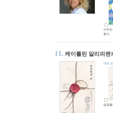
아직도 
른다
11.
케이틀린 알리피렌
대표 
답장할게