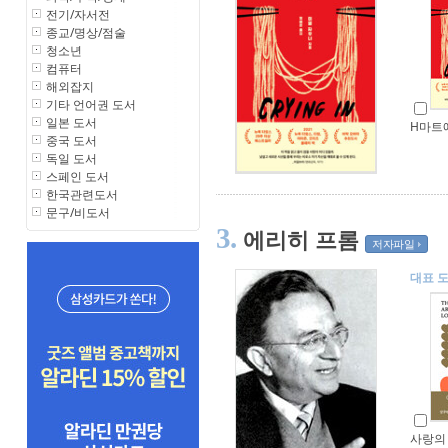
전기/자서전
종교/명상/점술
청소년
컴퓨터
해외잡지
기타 언어권 도서
일본 도서
H마트
중국 도서
독일 도서
스페인 도서
한국관련도서
문구/비도서
3.
에리히 프롬
저자파일
대표 
사랑의