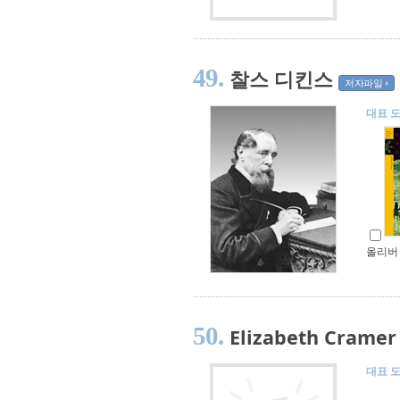
49.
찰스 디킨스
저자파일
대표 
올리버
50.
Elizabeth Cramer
대표 