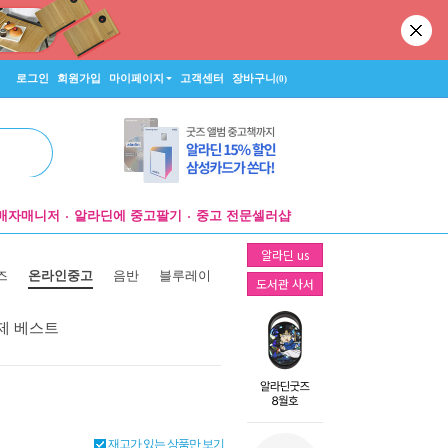
로그인
회원가입
마이페이지
고객센터
장바구니
(0)
매자매니저
알라딘에 중고팔기
중고 전문셀러샵
알라딘 us
즈
온라인중고
음반
블루레이
도서관 사서
제 베스트
재고가 있는 상품만 보기