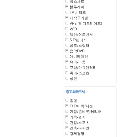
박스세트
블루레이
TV 시리즈
제작국가별
VHS (비디오테이프)
VCD
액션/어드벤처
S.F/판타지
공포/스릴러
음악DVD
애니메이션
유아/아동
교양/다큐멘터리
취미/스포츠
성인
중고 외국도서
종합
ELT/어학/사전
가정/원예/인테리어
가족/관계
건강/스포츠
건축/디자인
경제경영