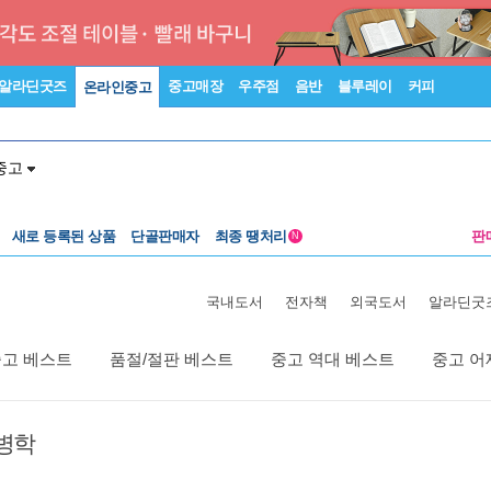
알라딘굿즈
중고매장
우주점
음반
블루레이
커피
온라인중고
중고
새로 등록된 상품
단골판매자
최종 땡처리
판
N
국내도서
전자책
외국도서
알라딘굿
중고 베스트
품절/절판 베스트
중고 역대 베스트
중고 어
병학