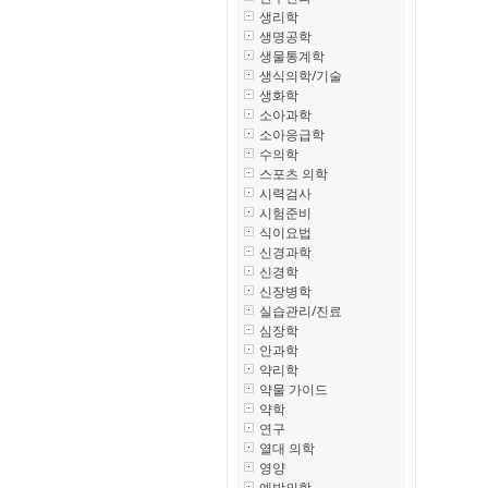
생리학
생명공학
생물통계학
생식의학/기술
생화학
소아과학
소아응급학
수의학
스포츠 의학
시력검사
시험준비
식이요법
신경과학
신경학
신장병학
실습관리/진료
심장학
안과학
약리학
약물 가이드
약학
연구
열대 의학
영양
예방의학