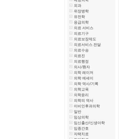
외과
위장병학
유전학
응급의학
의료 서비스
의료기구
의료보장제도
의료서비스 전달
의료수송
의료진
의료행정
의사/환자
의학 레이저
의학 에세이
의학 역사/기록
의학교육
의학윤리
의학의 역사
이비인후과의학
일반
임상의학
임신출산/신생아학
임종간호
자택치료