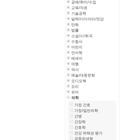
공예/취미/수집
교육/자료
기술공학
달력/다이어리/연감
만화
법률
소설/시/희곡
수험서
어린이
언어학
에세이
여행
역사
예술/대중문화
오디오북
요리
유머
의학
가정 간호
가정/일반의학
간병
간장학
간호학
건강 위해성 평가
공중위생학