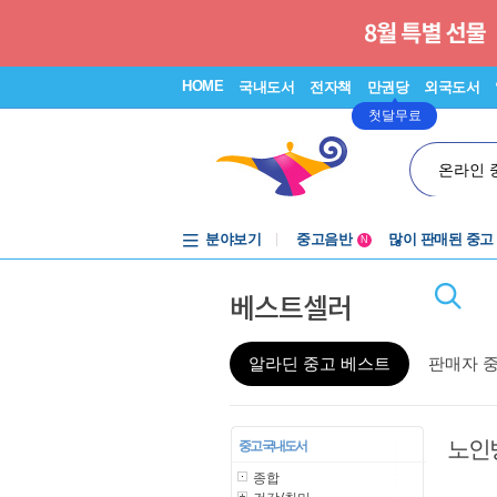
HOME
국내도서
전자책
만권당
외국도서
첫달무료
온라인 
분야보기
중고음반
많이 판매된 중고
N
1천원부터
베스트셀러
중고음반
알라딘 중고 베스트
판매자 
노인
중고 국내도서
종합