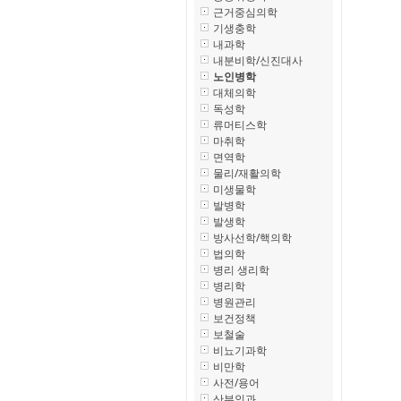
근거중심의학
기생충학
내과학
내분비학/신진대사
노인병학
대체의학
독성학
류머티스학
마취학
면역학
물리/재활의학
미생물학
발병학
발생학
방사선학/핵의학
법의학
병리 생리학
병리학
병원관리
보건정책
보철술
비뇨기과학
비만학
사전/용어
산부인과