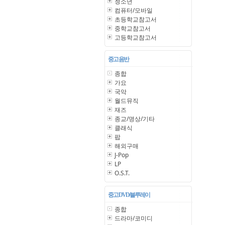
청소년
컴퓨터/모바일
초등학교참고서
중학교참고서
고등학교참고서
중고 음반
종합
가요
국악
월드뮤직
재즈
종교/명상/기타
클래식
팝
해외구매
J-Pop
LP
O.S.T.
중고 DVD/블루레이
종합
드라마/코미디