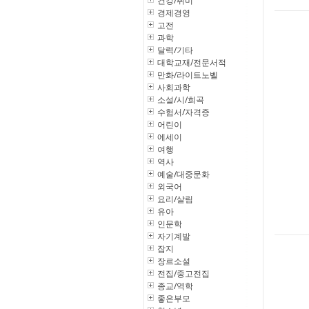
건강/취미
경제경영
고전
과학
달력/기타
대학교재/전문서적
만화/라이트노벨
사회과학
소설/시/희곡
수험서/자격증
어린이
에세이
여행
역사
예술/대중문화
외국어
요리/살림
유아
인문학
자기계발
잡지
장르소설
전집/중고전집
종교/역학
좋은부모