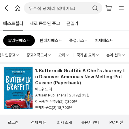
베스트셀러
새로 등록된 중고
균일가
알라딘베스트
판매자베스트
품절베스트
어제베스트
온라인중고
중고외국도서
요리
국가별 요리
분야 선택
1. Buttermilk Graffiti: A Chef's Journey t
o Discover America's New Melting-Pot
Cuisine (Paperback)
에드워드 리
Artisan Publishers
|
2019년 03월
이 광활한 우주점(2) 7,300원
판매자 중고(2) 18,700원
로그인
전체 메뉴
회사 소개
출판사 안내
PC 버전