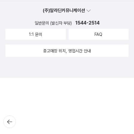
(주)알라딘커뮤니케이션
1544-2514
일반문의 (발신자 부담)
1:1 문의
FAQ
중고매장 위치, 영업시간 안내
뒤로가
기