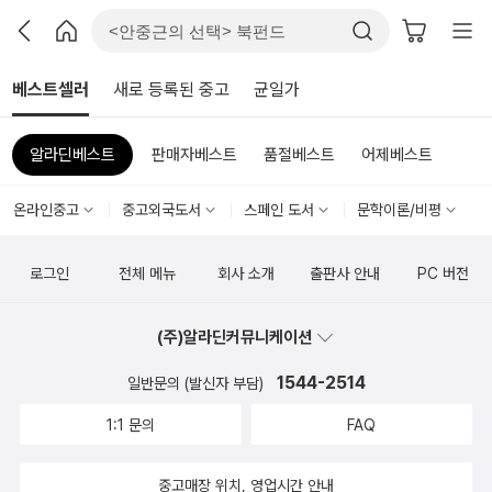
베스트셀러
새로 등록된 중고
균일가
알라딘베스트
판매자베스트
품절베스트
어제베스트
온라인중고
중고외국도서
스페인 도서
문학이론/비평
로그인
전체 메뉴
회사 소개
출판사 안내
PC 버전
(주)알라딘커뮤니케이션
1544-2514
일반문의 (발신자 부담)
1:1 문의
FAQ
중고매장 위치, 영업시간 안내