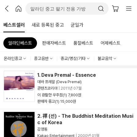
베스트셀러
새로 등록된 중고
균일가
알라딘베스트
판매자베스트
품절베스트
어제베스트
온라인중고
중고음반
종교/명상/기타
불교음악
1. Deva Premal - Essence
데바 프레말 (Deva Premal)
콘텐츠코리아
|
2011년 07월
이 광활한 우주점(1) 7,800원
판매자 중고(1) 15,000원
2. 禪 (선) - The Buddhist Meditation Musi
c of Korea
김영동
Kakao Entertainment
|
2000년 01월