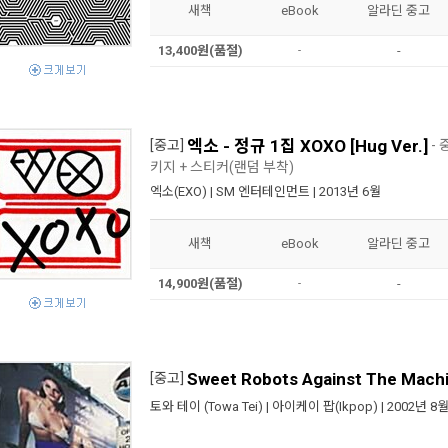
새책
eBook
알라딘 중고
13,400원(품절)
-
-
엑소 - 정규 1집 XOXO [Hug Ver.]
[중고]
- 
키지 + 스티커(랜덤 부착)
엑소(EXO)
|
SM 엔터테인먼트
| 2013년 6월
새책
eBook
알라딘 중고
14,900원(품절)
-
-
Sweet Robots Against The Mach
[중고]
토와 테이 (Towa Tei)
|
아이케이 팝(Ikpop)
| 2002년 8