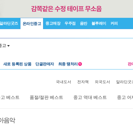
알라딘굿즈
중고매장
우주점
음반
블루레이
커피
온라인중고
중고
새로 등록된 상품
단골판매자
최종 땡처리
판
N
국내도서
전자책
외국도서
알라딘굿
중고 베스트
품절/절판 베스트
중고 역대 베스트
중고 어
아음악