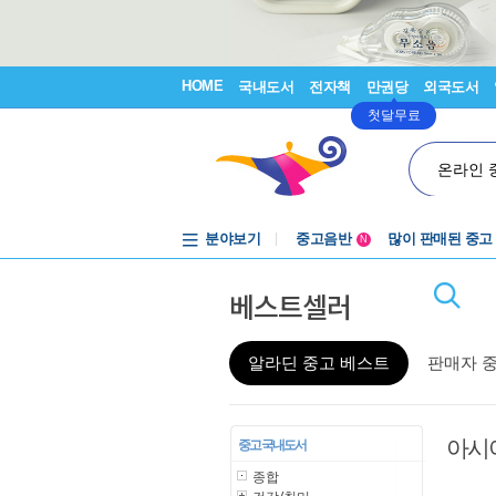
HOME
국내도서
전자책
만권당
외국도서
첫달무료
온라인 
분야보기
중고음반
많이 판매된 중고
N
1천원부터
베스트셀러
중고음반
알라딘 중고 베스트
판매자 
아시
중고 국내도서
종합