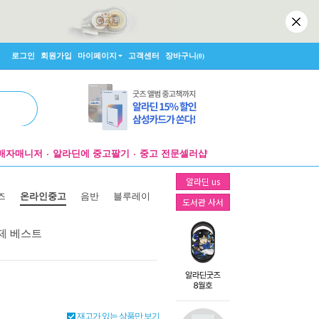
로그인
회원가입
마이페이지
고객센터
장바구니
(0)
매자매니저
알라딘에 중고팔기
중고 전문셀러샵
알라딘 us
즈
온라인중고
음반
블루레이
도서관 사서
제 베스트
재고가 있는 상품만 보기