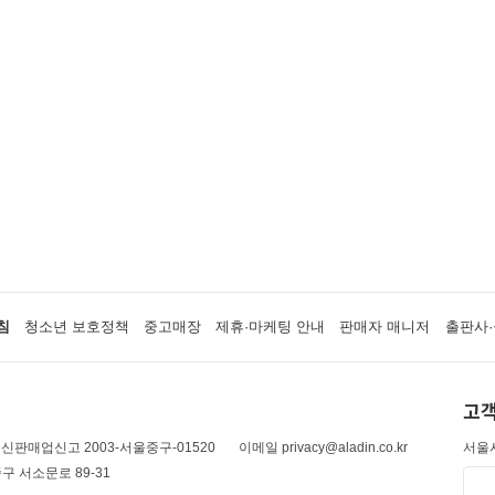
침
청소년 보호정책
중고매장
제휴·마케팅 안내
판매자 매니저
출판사·
고객
신판매업신고 2003-서울중구-01520
이메일 privacy@aladin.co.kr
서울시
구 서소문로 89-31