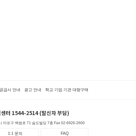
공급사 안내
광고 안내
학교·기업·기관 대량구매
센터 1544-2514 (발신자 부담)
 마포구 백범로 71 숨도빌딩 7층
Fax 02-6926-2600
1:1 문의
FAQ