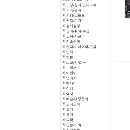
가정/원예/인테리어
가족/관계
건강/스포츠
건축/디자인
경제경영
공예/취미/수집
교육/자료
기술공학
달력/다이어리/연감
만화
법률
소설/시/희곡
수험서
어린이
언어학
에세이
여행
역사
예술/대중문화
오디오북
요리
유머
의학
인문/사회