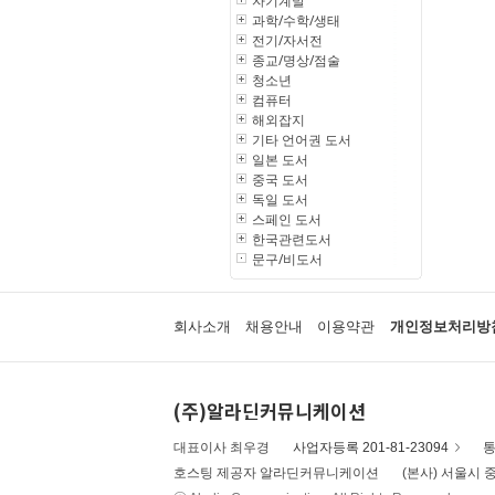
자기계발
과학/수학/생태
전기/자서전
종교/명상/점술
청소년
컴퓨터
해외잡지
기타 언어권 도서
일본 도서
중국 도서
독일 도서
스페인 도서
한국관련도서
문구/비도서
회사소개
채용안내
이용약관
개인정보처리방
(주)알라딘커뮤니케이션
대표이사 최우경
사업자등록 201-81-23094
통
호스팅 제공자 알라딘커뮤니케이션
(본사) 서울시 중