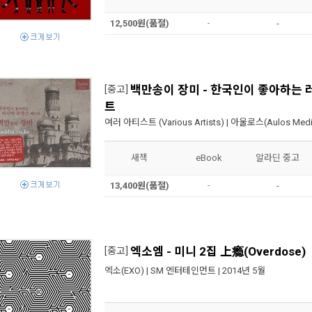
12,500원(품절)
-
-
백만송이 장미 - 한국인이 좋아하는 
[중고]
트
여러 아티스트 (Various Artists)
|
아울로스(Aulos Medi
새책
eBook
알라딘 중고
13,400원(품절)
-
-
엑소엠 - 미니 2집 上瘾(Overdose)
[중고]
엑소(EXO)
|
SM 엔터테인먼트
| 2014년 5월