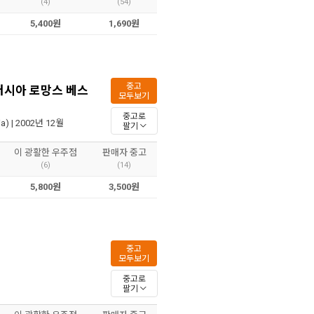
(4)
(54)
5,400원
1,690원
중고
러시아 로망스 베스
모두보기
중고로
a)
| 2002년 12월
팔기
이 광활한 우주점
판매자 중고
(6)
(14)
5,800원
3,500원
중고
모두보기
중고로
팔기