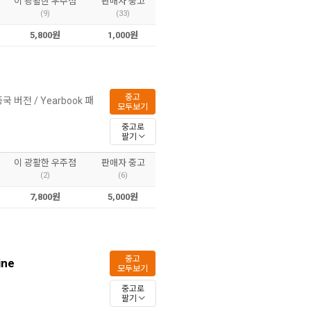
이 광활한 우주점
판매자 중고
(9)
(33)
5,800원
1,000원
중고
중국 버전 / Yearbook 패
모두보기
중고로
팔기
이 광활한 우주점
판매자 중고
(2)
(6)
7,800원
5,000원
중고
ine
모두보기
월
중고로
팔기