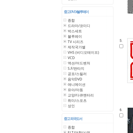
중고 DVD/블루레이
종합
드라마/코미디
박스세트
블루레이
5.
TV 시리즈
제작국가별
VHS (비디오테이프)
VCD
액션/어드벤처
S.F/판타지
공포/스릴러
음악DVD
애니메이션
유아/아동
교양/다큐멘터리
취미/스포츠
성인
6.
중고 외국도서
종합
ELT/어학/사전