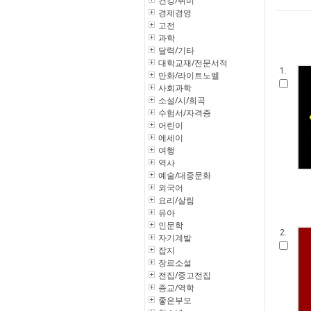
건강/취미
경제경영
고전
과학
달력/기타
대학교재/전문서적
1.
만화/라이트노벨
사회과학
소설/시/희곡
수험서/자격증
어린이
에세이
여행
역사
예술/대중문화
외국어
요리/살림
유아
인문학
2.
자기계발
잡지
장르소설
전집/중고전집
종교/역학
좋은부모