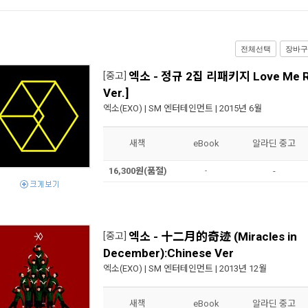
전체선택
장바구
엑소 - 정규 2집 리패키지 Love Me Ri
[중고]
Ver.]
엑소(EXO)
|
SM 엔터테인먼트
| 2015년 6월
새책
eBook
알라딘 중고
16,300원(품절)
-
-
엑소 - 十二月的奇迹 (Miracles in
[중고]
December):Chinese Ver
엑소(EXO)
|
SM 엔터테인먼트
| 2013년 12월
새책
eBook
알라딘 중고