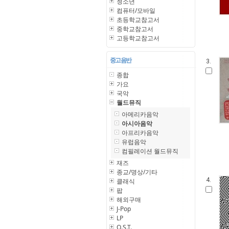
청소년
컴퓨터/모바일
초등학교참고서
중학교참고서
고등학교참고서
중고 음반
3.
종합
가요
국악
월드뮤직
아메리카음악
아시아음악
아프리카음악
유럽음악
컴필레이션 월드뮤직
재즈
종교/명상/기타
4.
클래식
팝
해외구매
J-Pop
LP
O.S.T.