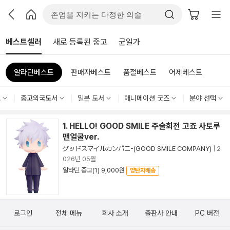
베스트셀러
새로 등록된 중고
균일가
알라딘베스트
판매자베스트
품절베스트
어제베스트
고
중고외국도서
일본 도서
애니메이션 굿즈
분야 선택
1. HELLO! GOOD SMILE 주술회전 고죠 사토루
맨얼굴ver.
グッドスマイルカンパニ-(GOOD SMILE COMPANY)
|
2
026년 05월
알라딘 중고(1) 9,000원
양탄자배송
로그인
전체 메뉴
회사 소개
출판사 안내
PC 버전