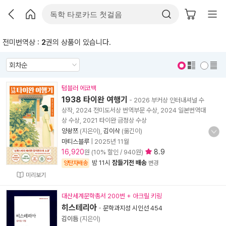
전미번역상 :
2
권의 상품이 있습니다.
표지 보기
표지 안보기
텀블러 에코백
1938 타이완 여행기
- 2026 부커상 인터내셔널 수
상작, 2024 전미도서상 번역부문 수상, 2024 일본번역대
상 수상, 2021 타이완 금정상 수상
양솽쯔
(지은이),
김이삭
(옮긴이)
마티스블루
|
2025년 11월
16,920
8.9
원 (10% 할인 / 940원)
밤 11시
잠들기전 배송
양탄자배송
변경
미리보기
대산세계문학총서 200번 + 아크릴 키링
히스테리아
-
문학과지성 시인선 454
김이듬
(지은이)