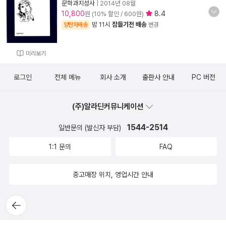
문학과지성사
|
2014년 08월
10,800
8.4
원 (10% 할인 / 600원)
밤 11시
잠들기전 배송
양탄자배송
변경
미리보기
로그인
전체 메뉴
회사 소개
출판사 안내
PC 버전
(주)알라딘커뮤니케이션
1544-2514
일반문의 (발신자 부담)
1:1 문의
FAQ
중고매장 위치, 영업시간 안내
뒤로가
기