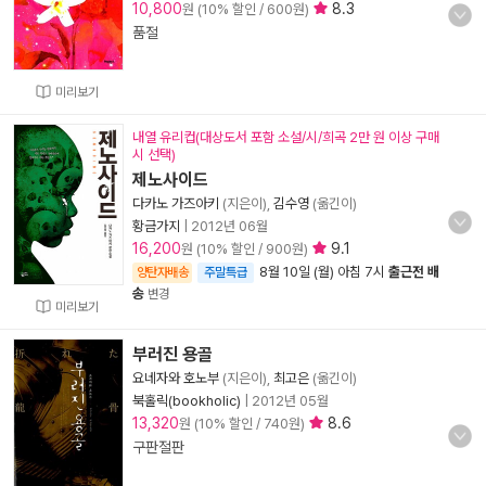
10,800
8.3
원 (10% 할인 / 600원)
품절
미리보기
내열 유리컵(대상도서 포함 소설/시/희곡 2만 원 이상 구매
시 선택)
제노사이드
다카노 가즈아키
(지은이),
김수영
(옮긴이)
황금가지
|
2012년 06월
16,200
9.1
원 (10% 할인 / 900원)
8월 10일 (월) 아침 7시
출근전 배
양탄자배송
주말특급
송
변경
미리보기
부러진 용골
요네자와 호노부
(지은이),
최고은
(옮긴이)
북홀릭(bookholic)
|
2012년 05월
13,320
8.6
원 (10% 할인 / 740원)
구판절판