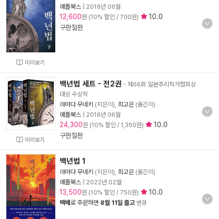
애플북스
|
2016년 06월
12,600
10.0
원 (10% 할인 / 700원)
구판절판
미리보기
백년법 세트 - 전2권
- 제66회 일본추리작가협회상
대상 수상작
야마다 무네키
(지은이),
최고은
(옮긴이)
애플북스
|
2016년 06월
24,300
10.0
원 (10% 할인 / 1,350원)
구판절판
미리보기
백년법 1
야마다 무네키
(지은이),
최고은
(옮긴이)
애플북스
|
2022년 02월
13,500
10.0
원 (10% 할인 / 750원)
택배
로 주문하면
8월 11일 출고
변경