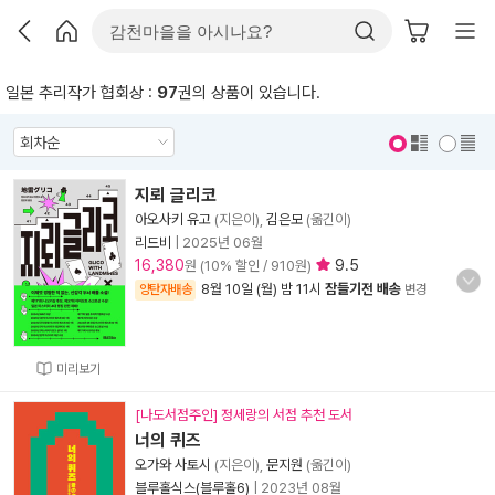
일본 추리작가 협회상 :
97
권의 상품이 있습니다.
표지 보기
표지 안보기
지뢰 글리코
아오사키 유고
(지은이),
김은모
(옮긴이)
리드비
|
2025년 06월
16,380
9.5
원 (10% 할인 / 910원)
8월 10일 (월) 밤 11시
잠들기전 배송
양탄자배송
변경
미리보기
[나도서점주인] 정세랑의 서점 추천 도서
너의 퀴즈
오가와 사토시
(지은이),
문지원
(옮긴이)
블루홀식스(블루홀6)
|
2023년 08월