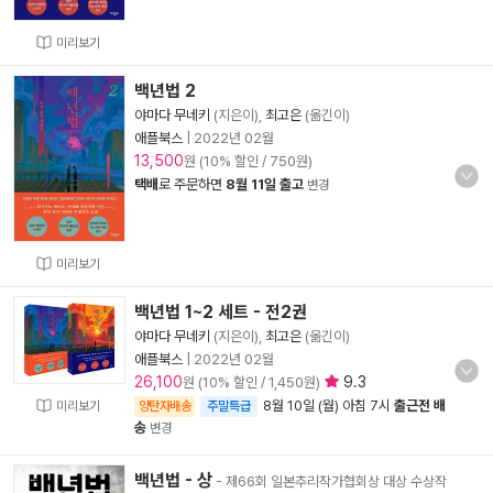
미리보기
백년법 2
야마다 무네키
(지은이),
최고은
(옮긴이)
애플북스
|
2022년 02월
13,500
원 (10% 할인 / 750원)
택배
로 주문하면
8월 11일 출고
변경
미리보기
백년법 1~2 세트 - 전2권
야마다 무네키
(지은이),
최고은
(옮긴이)
애플북스
|
2022년 02월
26,100
9.3
원 (10% 할인 / 1,450원)
8월 10일 (월) 아침 7시
출근전 배
미리보기
양탄자배송
주말특급
송
변경
백년법 - 상
- 제66회 일본추리작가협회상 대상 수상작