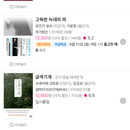
미리보기
고독한 늑대의 피
유즈키 유코
(지은이),
이윤정
(옮긴이)
작가정신
|
2018년 08월
13,320
9.2
원 (10% 할인 / 740원)
8월 10일 (월) 아침 7시
출근전 배
양탄자배송
주말특급
송
변경
미리보기
금색기계
- 신이 검을 하사한 자
쓰네카와 고타로
(지은이),
김은모
(옮긴이)
알에이치코리아(RHK)
|
2018년 01월
12,600
8.8
원 (10% 할인 / 700원)
일시품절
미리보기