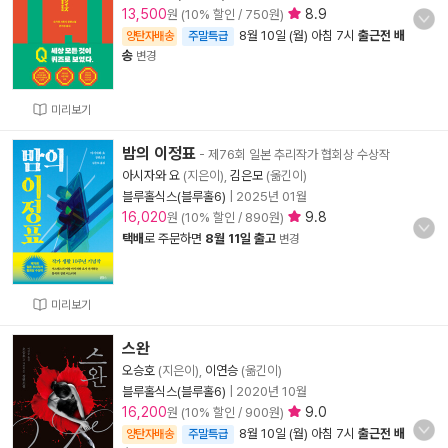
13,500
8.9
원 (10% 할인 / 750원)
8월 10일 (월) 아침 7시
출근전 배
양탄자배송
주말특급
송
변경
미리보기
밤의 이정표
- 제76회 일본 추리작가 협회상 수상작
아시자와 요
(지은이),
김은모
(옮긴이)
블루홀식스(블루홀6)
|
2025년 01월
16,020
9.8
원 (10% 할인 / 890원)
택배
로 주문하면
8월 11일 출고
변경
미리보기
스완
오승호
(지은이),
이연승
(옮긴이)
블루홀식스(블루홀6)
|
2020년 10월
16,200
9.0
원 (10% 할인 / 900원)
8월 10일 (월) 아침 7시
출근전 배
양탄자배송
주말특급