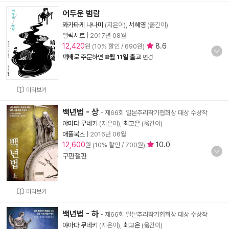
어두운 범람
와카타케 나나미
(지은이),
서혜영
(옮긴이)
엘릭시르
|
2017년 08월
12,420
8.6
원 (10% 할인 / 690원)
택배
로 주문하면
8월 11일 출고
변경
미리보기
백년법 - 상
- 제66회 일본추리작가협회상 대상 수상작
야마다 무네키
(지은이),
최고은
(옮긴이)
애플북스
|
2016년 06월
12,600
10.0
원 (10% 할인 / 700원)
구판절판
미리보기
백년법 - 하
- 제66회 일본추리작가협회상 대상 수상작
야마다 무네키
(지은이),
최고은
(옮긴이)