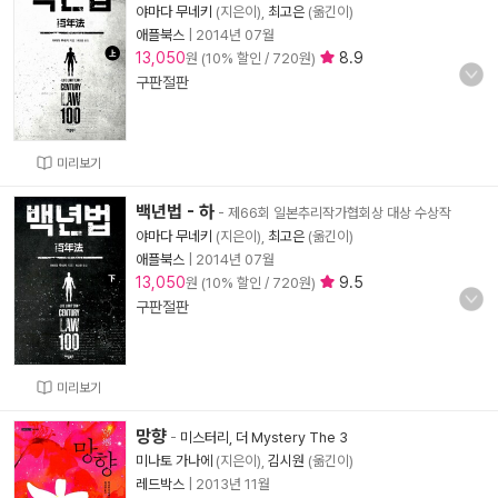
야마다 무네키
(지은이),
최고은
(옮긴이)
애플북스
|
2014년 07월
13,050
8.9
원 (10% 할인 / 720원)
구판절판
미리보기
백년법 - 하
- 제66회 일본추리작가협회상 대상 수상작
야마다 무네키
(지은이),
최고은
(옮긴이)
애플북스
|
2014년 07월
13,050
9.5
원 (10% 할인 / 720원)
구판절판
미리보기
망향
-
미스터리, 더 Mystery The 3
미나토 가나에
(지은이),
김시원
(옮긴이)
레드박스
|
2013년 11월