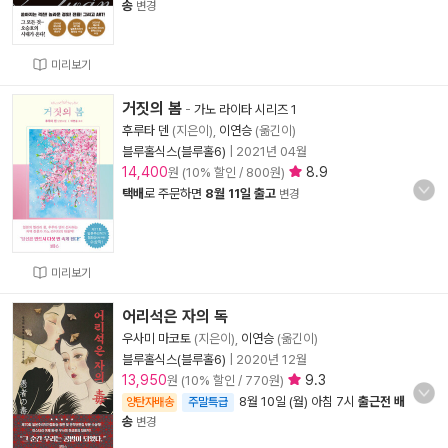
송
변경
미리보기
거짓의 봄
-
가노 라이타 시리즈 1
후루타 덴
(지은이),
이연승
(옮긴이)
블루홀식스(블루홀6)
|
2021년 04월
14,400
8.9
원 (10% 할인 / 800원)
택배
로 주문하면
8월 11일 출고
변경
미리보기
어리석은 자의 독
우사미 마코토
(지은이),
이연승
(옮긴이)
블루홀식스(블루홀6)
|
2020년 12월
13,950
9.3
원 (10% 할인 / 770원)
8월 10일 (월) 아침 7시
출근전 배
양탄자배송
주말특급
송
변경