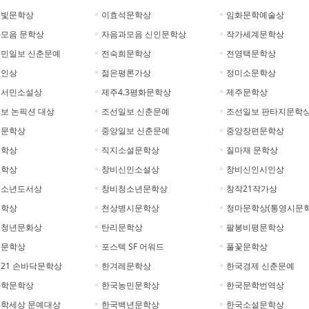
글빛문학상
이효석문학상
임화문학예술상
모음 문학상
자음과모음 신인문학상
작가세계문학상
민일보 신춘문예
전숙희문학상
전영택문학상
시인상
젊은평론가상
정미소문학상
꽃서민소설상
제주4.3평화문학상
제주문학상
보 논픽션 대상
조선일보 신춘문예
조선일보 판타지문학
일문학상
중앙일보 신춘문예
중앙장편문학상
문학상
직지소설문학상
질마재 문학상
문학상
창비신인소설상
창비신인시인상
청소년도서상
창비청소년문학상
창작21작가상
문학상
천상병시문학상
청마문학상(통영시문학
호청년문화상
탄리문학상
팔봉비평문학상
리문학상
포스텍 SF 어워드
풀꽃문학상
21 손바닥문학상
한겨레문학상
한국경제 신춘문예
과학문학상
한국농민문학상
한국문학번역상
학세상 문예대상
한국백년문학상
한국소설문학상