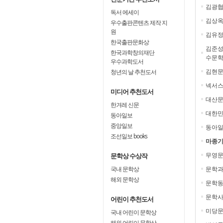
김광
독서 에세이
김상
우수출판콘텐츠 제작 지
원
김유
한국출판문화상
김준성
한국과학창의재단
수문학
우수과학도서
김현
청년의 날 추천도서
넥서스
미디어 추천도서
대산
한겨레 신문
대한민
동아일보
중앙일보
동아일
조선일보 books
마종기
무영
문학상 수상작
국내 문학상
문학과
해외 문학상
문학동
문학사
어린이 추천도서
미당
국내 어린이 문학상
해외 어린이 문학상