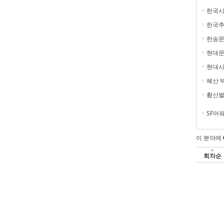
한국
한국
한송
현대문
현대시
혜산 
황산
SF어
이 분야에
회차순