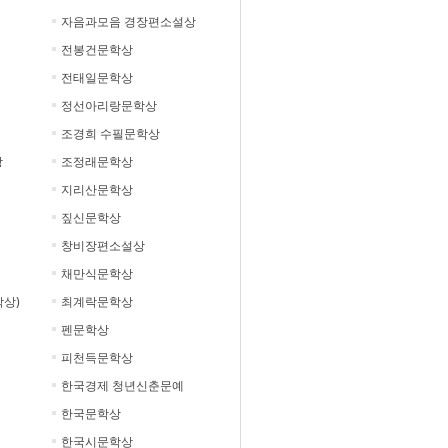
자음과모음 경장편소설상
전봉건문학상
전태일문학상
정선아리랑문학상
조경희 수필문학상
상
조정래문학상
지리산문학상
짚신문학상
창비장편소설상
채만식문학상
상)
최계락문학상
펜문학상
피천득문학상
한국경제 청년신춘문예
한국문학상
한국시문학상