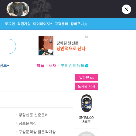
로그인
회원가입
마이페이지
고객센터
장바구니
(0)
펀드
북플
서재
투비컨티뉴드
창작플랫폼
알라딘 us
투비컨티뉴드
도서관 사서
경향신문 신춘문예
공초문학상
구상문학상 젊은작가상