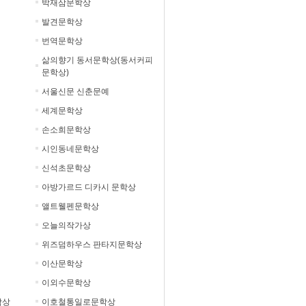
박재삼문학상
발견문학상
번역문학상
삶의향기 동서문학상(동서커피
문학상)
서울신문 신춘문예
세계문학상
손소희문학상
시인동네문학상
신석초문학상
아방가르드 디카시 문학상
앨트웰펜문학상
오늘의작가상
위즈덤하우스 판타지문학상
이산문학상
이외수문학상
학상
이호철통일로문학상