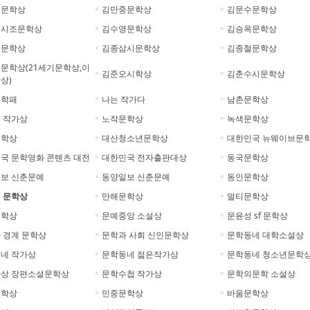
협문학상
김만중문학상
김문수문학상
옥시조문학상
김수영문학상
김승옥문학상
정문학상
김종삼시문학상
김종철문학상
문학상(21세기문학상,이
김준오시학상
김춘수시문학상
상)
문학패
나는 작가다
남촌문학상
 작가상
노작문학상
녹색문학상
문학상
대산청소년문학상
대한민국 뉴웨이브문
국 문학영화 콘텐츠 대전
대한민국 전자출판대상
동국문학상
보 신춘문예
동양일보 신춘문예
동인문학상
 문학상
만해문학상
멀티문학상
문학상
문예중앙 소설상
문윤성 sf 문학상
 경계 문학상
문학과 사회 신인문학상
문학동네 대학소설상
네 작가상
문학동네 젊은작가상
문학동네 청소년문학
상 장편소설문학상
문학수첩 작가상
문학의문학 소설상
문학상
민중문학상
바움문학상