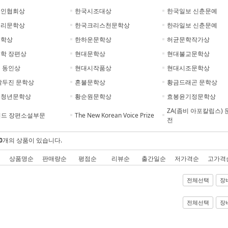
시인협회상
한국시조대상
한국일보 신춘문예
추리문학상
한국크리스천문학상
한라일보 신춘문예
문학상
한하운문학상
허균문학작가상
학 장편상
현대문학상
현대불교문학상
 동인상
현대시작품상
현대시조문학상
박두진 문학상
혼불문학상
황금드래곤 문학상
벌청년문학상
황순원문학상
효봉윤기정문학상
ZA(좀비 아포칼립스) 
워드 장편소설부문
The New Korean Voice Prize
전
0
개의 상품이 있습니다.
상품명순
판매량순
평점순
리뷰순
출간일순
저가격순
고가격
전체선택
장
전체선택
장