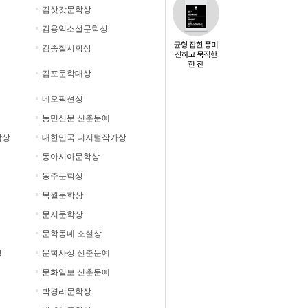
김삿갓문학상
김용익소설문학상
김종철시학상
김포문학대상
네오픽션상
농민신문 신춘문예
학상
대한민국 디지털작가상
동아시아문학상
동주문학상
목월문학상
문지문학상
문학동네 소설상
상
문학사상 신춘문예
문화일보 신춘문예
박경리문학상