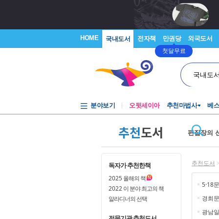
HOME
전자책
만권당
외국도서
국내도서
첫달무료
국내도
분야보기
오뒷세이아
추천마법사
베
추천
도서
편집장의 
추천도서
독자가 추천한책
2025
올해의 책
5·18
2022
이 분야 최고의 책
경희
알라디너의 선택
광남일
전문기관 추천도서