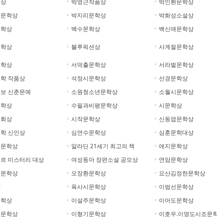
륭상
박영근작품상
박인환문학상
화문학상
박지리문학상
박화성소설상
문학상
백수문학상
백신애문학상
문학상
블루픽션상
사계절문학상
문학상
서덕출문학상
서라벌문학상
학 작품상
석정시문학상
선경문학상
보 신춘문예
소원청소년문학상
소월시문학상
문학상
수필과비평문학상
시문학상
협회상
시작문학상
신동엽문학상
학 신인상
심연수문학상
심훈문학대상
아문학상
알라딘 21세기 최고의 책
애지문학상
르 미스터리 대상
여성동아 장편소설 공모상
연암문학상
수문학상
오장환문학상
요산김정한문학상
상
육사시문학상
이범선문학상
문학상
이설주문학상
이어도문학상
악문학상
이형기문학상
이호우.이영도시조문