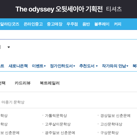
알라딘굿즈
온라인중고
중고매장
우주점
음반
블루레이
커피
서
스트
새로나온책
이벤트
정가인하도서
추천도서
작가와의 만남
북
선택
카드리뷰
북트레일러
>
마종기 문학상
문학상
가톨릭문학상
경상일보 신춘문예
문학상
고루살이문학상
고산문학대상
보 신춘문예
광주일보 신춘문예
구상문학상