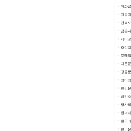
이화
자음과
전북도
젊은
제비
조선일
조태
지훈
창릉
창비
천강
최인
평사
한겨레
한국
한국문