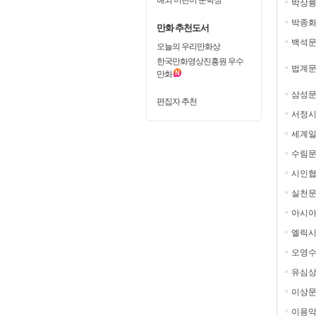
박상
박종
만화 추천도서
백석
오늘의 우리만화상
한국만화영상진흥원 우수
법계
만화
삼성
편집자 추천
서정시
세계일
수림
시인
실천문
아시
엘릭시
오영
유심
이상
이용