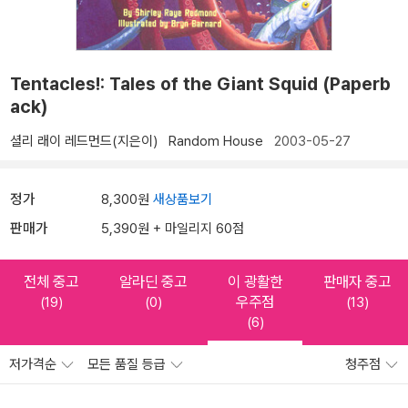
Tentacles!: Tales of the Giant Squid (Paperb
ack)
셜리 래이 레드먼드(지은이)
Random House
2003-05-27
정가
8,300원
새상품보기
판매가
5,390원 + 마일리지 60점
전체 중고
알라딘 중고
이 광활한
판매자 중고
우주점
(19)
(0)
(13)
(6)
저가격순
모든 품질 등급
청주점