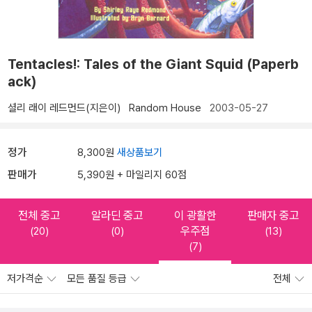
Tentacles!: Tales of the Giant Squid (Paperb
ack)
셜리 래이 레드먼드(지은이)
Random House
2003-05-27
정가
8,300원
새상품보기
판매가
5,390원 + 마일리지 60점
전체 중고
알라딘 중고
이 광활한
판매자 중고
우주점
(20)
(0)
(13)
(7)
저가격순
모든 품질 등급
전체