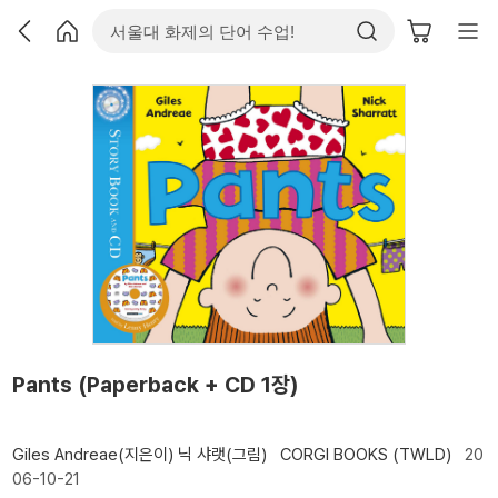
Pants (Paperback + CD 1장)
Giles Andreae(지은이)
닉 샤랫(그림)
CORGI BOOKS (TWLD)
20
06-10-21