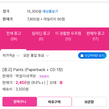
정가
15,300원
새상품보기
판매가
7,800원 + 마일리지 90점
전체 중고
알라딘 중고
이 광활한 우주점
판매자 중고
(29)
(0)
(12)
(17)
저가격순
모든 품질 등급
반값택배
만 보기
[중고] Pants (Paperback + CD 1장)
판매자 : 백설이네책방
전문셀러
판매가 :
2,450
원 (84%↓) │ 상태 :
중
배송비 : 3,500원
장바구니
바로구매
보관함